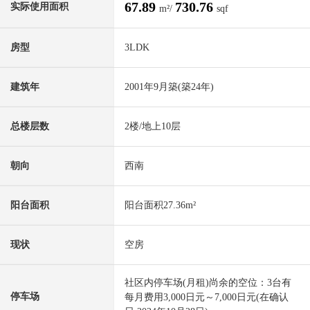
67.89
730.76
实际使用面积
m²/
sqf
房型
3LDK
建筑年
2001年9月築(築24年)
总楼层数
2楼/地上10层
朝向
西南
阳台面积
阳台面积27.36m²
现状
空房
社区内停车场(月租)尚余的空位：3台有
停车场
每月费用3,000日元～7,000日元(在确认