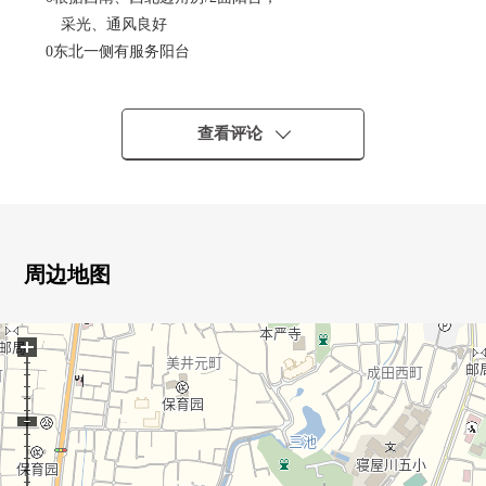
采光、通风良好
0东北一侧有服务阳台
0全部的FLAT设计
0有专用门(约5.25平米)
0有贮藏室(约0.42平米)
查看评论
0有洗手台
024小时换气系统
0开放式厨房
0礼貌地使用室内
周边地图
■翻新履历
2022年4月地板张替(LDK，两个西式房间，走廊)
+
Cross张替(所有房间)
草席面替换，隔扇张替(日式房间)
2023年5月盥洗台新制