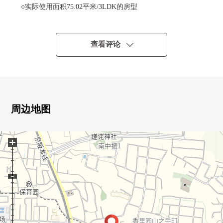
○实际使用面积75.02平米/3LDK的房型
○光照在朝南的阳台良好
○约15.9张塌塌米LDK
○能瞭望客厅·餐厅的开放式厨房
查看评论
○在各居室收纳有
○关于第一类低层住宅专用区清静的住宅地
■2025年5月翻新完毕
○组合厨房新制
周边地图
○整体卫浴新制
○盥洗台新制
+
○洗衣槽新制
○厕所新制
○门新制
○全室地板张替
○所有房间地板张替
○层瓷砖面对(厨房、洗脸室、厕所)
○门口收纳新制