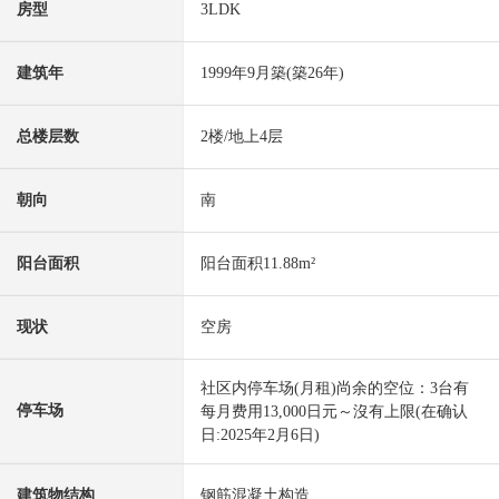
房型
3LDK
建筑年
1999年9月築(築26年)
总楼层数
2楼/地上4层
朝向
南
阳台面积
阳台面积11.88m²
现状
空房
社区内停车场(月租)尚余的空位：3台有
停车场
每月费用13,000日元～沒有上限(在确认
日:2025年2月6日)
建筑物结构
钢筋混凝土构造