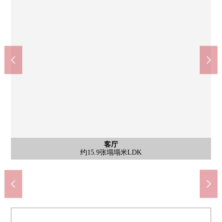
公共汽车
其他当地
其他当地
其他当地
停车场
客厅
外观
客厅
厨房
厨房
洗脸
洗脸
厕所
室内
室内
室内
外观
入口
客厅
阳台
风景
室内
室内
门口
外观
外观
约6.0张塌塌米西式房间
约5.0张塌塌米西式房间
约7.0张塌塌米西式房间
约7.0张塌塌米西式房间
约6.0张塌塌米西式房间
来自南侧阳台的风景
约15.9张塌塌米LDK
约15.9张塌塌米LDK
约15.9张塌塌米LDK
组合厨房(洗碗机有)
组合厨房(洗碗机有)
自行车停放处
南侧阳台
洗脸室
盥洗台
停车场
外观
浴室
厕所
外观
入口
门口
外观
当地
当地
外观