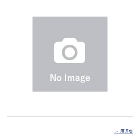
＞ 用语集