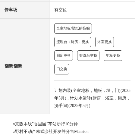
停车场
有空位
全室地板/壁纸的换贴
流理台（厨房）更换
浴室更换
厕所更换
盥洗台交换
地板更换
翻新⁄翻新
门交换
计划内装(全室地板，地板，墙，门)(2025
年5月) , 计划水运转(厨房，浴室，厕所，
洗手间)(2025年5月)
○京阪本线"香里园"车站步行10分钟
○野村不动产株式会社开发并分售Mansion