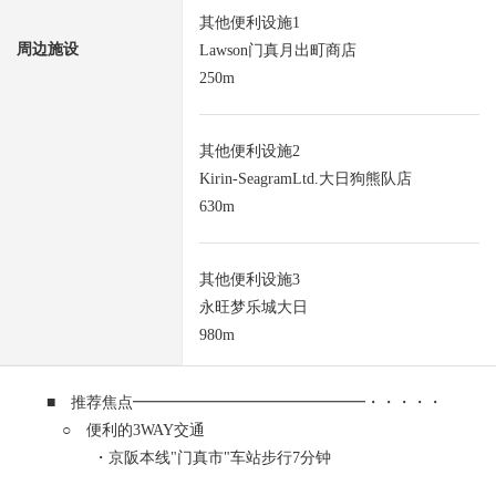
其他便利设施1
周边施设
Lawson门真月出町商店
250m
其他便利设施2
Kirin-SeagramLtd.大日狗熊队店
630m
其他便利设施3
永旺梦乐城大日
980m
■ 推荐焦点━━━━━━━━━━━━━━━・・・・・
○ 便利的3WAY交通
・京阪本线"门真市"车站步行7分钟
・大阪单轨电车干线"门真市"车站步行7分钟