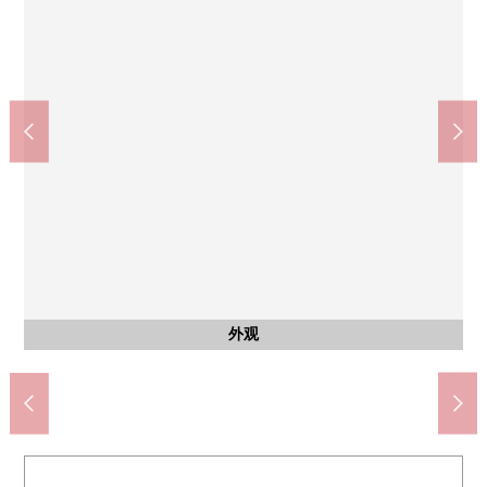
社会医療法人彩樹守口敬仁会病院(约490m)
门真市立门真hasuhana中学(约970m)
门真市政府机关(约1120m)
永旺梦乐城大日(约980m)
守口八云东邮局(约600m)
含有前面道路的外观
含有前面道路的外观
步行13分钟。
步行14分钟。
步行13分钟。
步行8分钟。
步行7分钟。
公共汽车
外观
客厅
室内
厨房
收纳
阳台
外观
外观