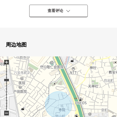
・大阪Metro谷町线"大日"车站步行11分钟
○ 正面临大阪中央环线
查看评论
○ 3SLDK+事务所(2楼部分)
○ 在1楼车库有(出自车型的)
○ 到La La Port门真约1200m(步行约15分)
○ 非常礼貌地使用室内
周边地图
+
−