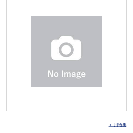
＞ 用语集