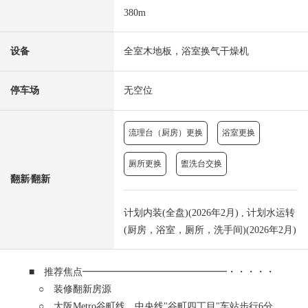
380m
设备
全室木地板，浴室换气干燥机
停车场
无空位
流理台（厨房）更换
浴室更换
厕所更换
盥洗台交换
翻新⁄翻新
计划内装(全盘)(2026年2月) , 计划水运转
(厨房，浴室，厕所，洗手间)(2026年2月)
■ 推荐焦点━━━━━━━━━━━━━━━・・・・・
○ 装修翻新房源
○ 大阪Metro谷町线、中央线"谷町四丁目"车站步行6分