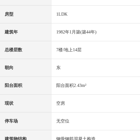
房型
1LDK
建筑年
1982年1月築(築44年)
总楼层数
7楼/地上14层
朝向
东
阳台面积
阳台面积2.43m²
现状
空房
停车场
无空位
建筑物结构
钢骨钢筋混凝土构造