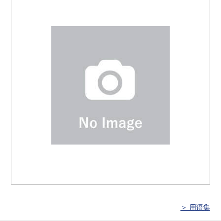
＞ 用语集