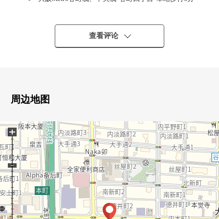
钟
大阪Metro堺筋线"堺筋本町"车站步行9分钟
○ 有防盗门
查看评论
○ 实际使用面积：42.63平米的1LDK
○ 有食器洗乾燥機
○ 有再加热功能
○ 有浴室换气干燥机
○ 因为没有走廊所以在最大限度可以灵活使用居住空间
周边地图
■ 翻新内容(2026年2
+
月)━━━━━━━━━━━━━━━・・・・・
○ 厨房新制
○ 整体卫浴新制
○ 盥洗台新制
○ 厕所新制
○ 门新制
○ 更换壁纸(所有房间)
○ 地板张替换(LDK、西式房间)