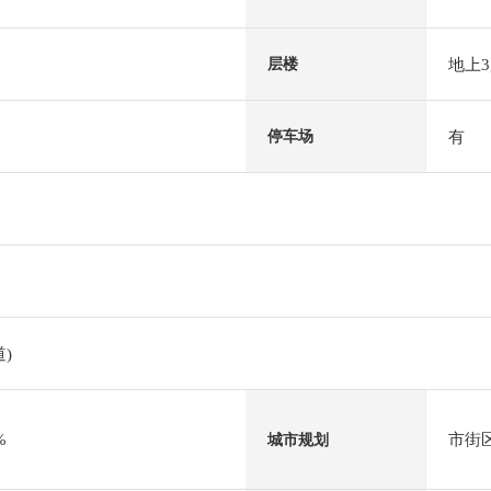
地上
层楼
有
停车场
)
%
市街
城市规划