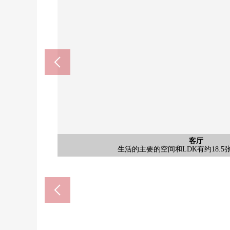
公共汽车
西式房间
西式房间
西式房间
客厅
外观
厨房
厕所
厕所
客厅
阳台
风景
其他
其他
厨房
厕所
其他
阳台
阳台
阳台
收纳
门口
为浴室TV被设置一边享受半身浴，一边慢
2楼厨房上下有存储空间，是兼备设计性
生活的主要的空间和LDK有约18.
生活的主要的空间和LDK有约18.
具有西式房间约12.7张塌塌米步
约17.0张塌塌米1楼免费
约17.0张塌塌米1楼免费
是来自屋顶阳台的风景
约6.0张塌塌米西式房
约6.0张塌塌米西式房
能停车2台(尺寸限制有
2楼客厅的壁橱
屋顶阳台
屋顶阳台
2楼厕所
3楼厕所
1楼厨房
1楼厕所
2楼阳台
3楼阳台
2楼门口
洗脸
车库