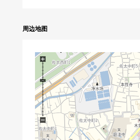
○ 有门口门自动锁头
○ 有电动卷帘门
○ 浴室电视有
○ 步入式衣帽间有
周边地图
○ 在各居室收纳有
■ 翻新履历有(2025年8月)━━━━━━━━━━━
+
○ 更换壁纸
○ 得到靠垫层换新
○ 屋顶防水涂抹
−