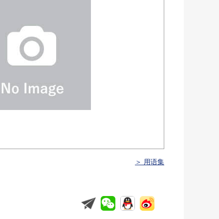
＞ 用语集