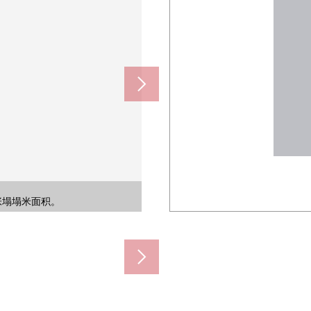
慢地治疗1日的疲劳。
和功能性的组合厨房。
5张塌塌米面积。
5张塌塌米面积。
入式衣帽间。
场地
场地
。
间
间
)