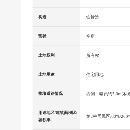
铁骨造
构造
空房
现状
所有权
土地权利
住宅用地
土地用途
西侧：幅员约5.0m(私道
接壤道路情况
用途地区/建筑面积比/
第2种居民区/60%/200
容积率