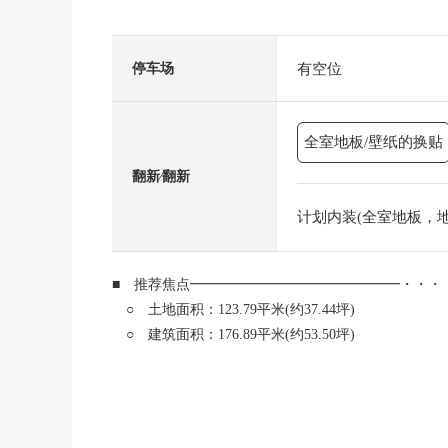
有空位
停车场
全室地板/壁纸的换贴
翻新⁄翻新
计划内装(全室地板，地板
■ 推荐焦点━━━━━━━━━━━━━━━・・・
○ 土地面积：123.79平米(约37.44坪)
○ 建筑面积：176.89平米(约53.50坪)
○ 2017年10月築
○ 能停2台(尺寸限制有)
○ 屋顶阳台有
○ 约18.5张塌塌米LDK