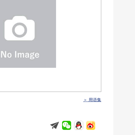
＞ 用语集