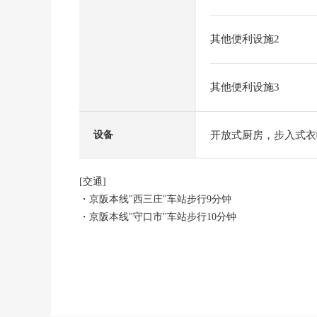
其他便利设施2
其他便利设施3
开放式厨房，步入式衣
设备
[交通]
・京阪本线"西三庄"车站步行9分钟
・京阪本线"守口市"车站步行10分钟
・大阪Metro谷町线"守口"车站步行17分钟
[推荐焦点]
・可2沿线3车站利用
・实际使用面积68.89平米3LDK