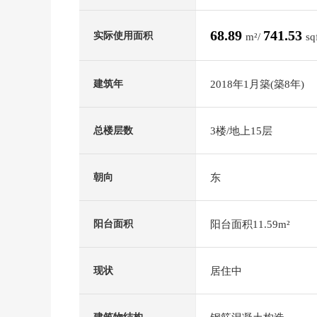
68.89
741.53
实际使用面积
m²/
sq
2018年1月築(築8年)
建筑年
3楼/地上15层
总楼层数
东
朝向
阳台面积11.59m²
阳台面积
居住中
现状