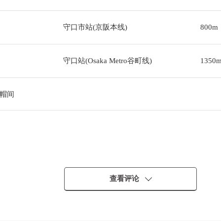
守口市站(京阪本线)
800m
守口站(Osaka Metro谷町线)
1350
帽间
查看评论