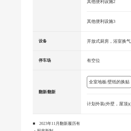
其他便利设施2
其他便利设施3
开放式厨房，浴室换气
设备
有空位
停车场
全室地板/壁纸的换贴
翻新⁄翻新
计划外装(外壁，屋顶)(2
■ 2023年11月翻新履历有
・厨房新制