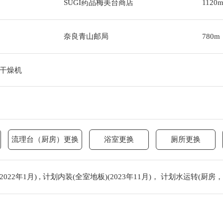
SUGI药品梅美台商店
1120
奈良青山邮局
780m
干燥机
流理台（厨房）更换
浴室更换
厕所更换
022年1月) , 计划内装(全室地板)(2023年11月)， 计划水运转(厨房