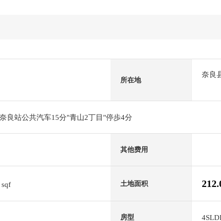
奈良
所在地
良站公共汽车15分"青山2丁目"停歩4分
其他费用
9
212
土地面积
sqf
4SLD
房型