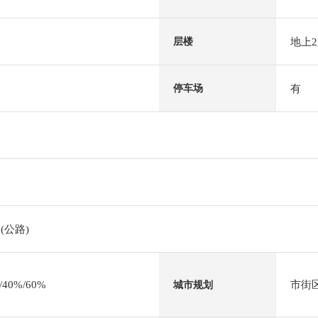
地上
层楼
有
停车场
(公路)
0%/60%
市街
城市规划