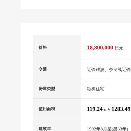
18,800,000
价格
日元
近铁难波、奈良线近铁奈
交通
独栋住宅
房屋类型
119.24
1283.4
使用面积
m²/
1992年8月築(築33年)
建筑年