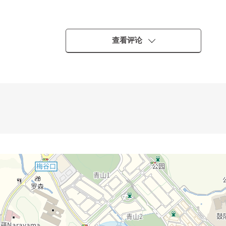
查看评论
・・
2丁目"停歩4分