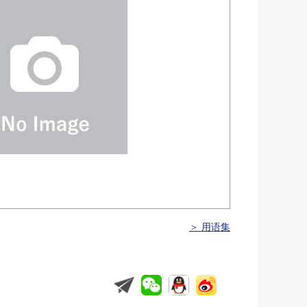
＞ 用语集