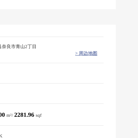
县奈良市青山2丁目
> 周边地图
.00
2281.96
m²/
sqf
K