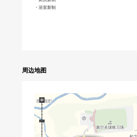
・浴室新制
・盥洗台新制
・厕所新制
・全室地板新制
2022年1月翻新履历有
・屋顶，外壁涂抹
■ 推荐焦点━━━━━━━━━━━━━━━・・・
周边地图
○在清静的住宅区伫立2层
○近铁难波、奈良线"近铁奈良"车站公共汽车15分"青山
○建筑面积：119.24平米(约36.07坪)
○土地面积：212.00平米(约64.13坪)
+
○与家族的会话兴奋起来的开放式厨房
○在各居室收纳有
○在浴室烘干机有是雨天，但是轻松洗衣
○浴室裡有窗