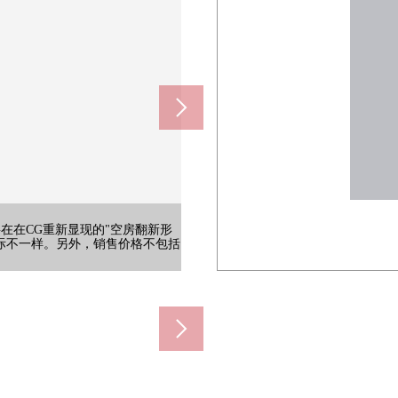
在在CG重新显现的"空房翻新形
际不一样。另外，销售价格不包括
间
间
间
间