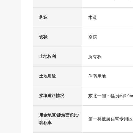
木造
构造
空房
现状
所有权
土地权利
住宅用地
土地用途
东北一侧：幅员约6.0m
接壤道路情况
用途地区/建筑面积比/
第一类低层住宅专用区/4
容积率