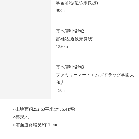
学园前站(近铁奈良线)
990m
其他便利设施2
富雄站(近铁奈良线)
1250m
其他便利设施3
ファミリーマートエムズドラッグ学園大
和店
150m
○土地面积252.60平米(约76.41坪)
○整形地
○前面道路幅员约11.9m
○因为用有建筑条件的住宅用地销售，没有所以能在喜欢的