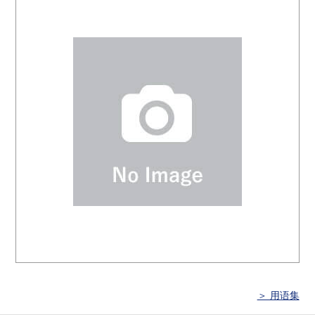
＞ 用语集