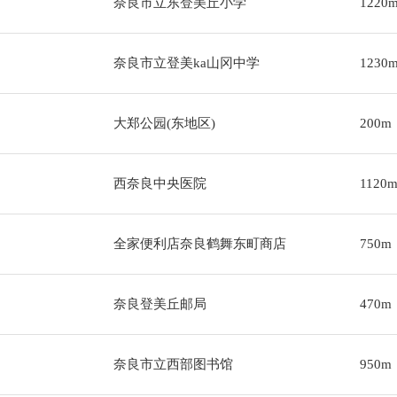
奈良市立东登美丘小学
1220
奈良市立登美ka山冈中学
1230
大郑公园(东地区)
200m
西奈良中央医院
1120
全家便利店奈良鹤舞东町商店
750m
奈良登美丘邮局
470m
奈良市立西部图书馆
950m