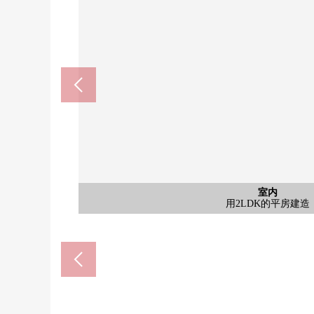
全家便利店奈良鹤舞东町商店(约
奈良市立登美ka山冈中学(约12
奈良市立东登美丘小学(约12
奈良市立西部图书馆(约95
大郑公园(东地区)(约200
奈良登美丘邮局(约470
Coop学园前(约610m)
公共汽车
其他当地
其他当地
室内
客厅
客厅
厨房
厨房
洗脸
洗脸
厕所
室内
室内
收纳
约10张塌塌米西式房
约14张塌塌米西式房
用2LDK的平房建造
步行10分钟。
步行16分钟。
步行16分钟。
步行12分钟。
步行8分钟。
步行6分钟。
步行3分钟。
走入式鞋柜
整体卫浴
盥洗台
盥洗台
木露台
木露台
停车场
客厅
客厅
厨房
厨房
厕所
门口
外观
外观