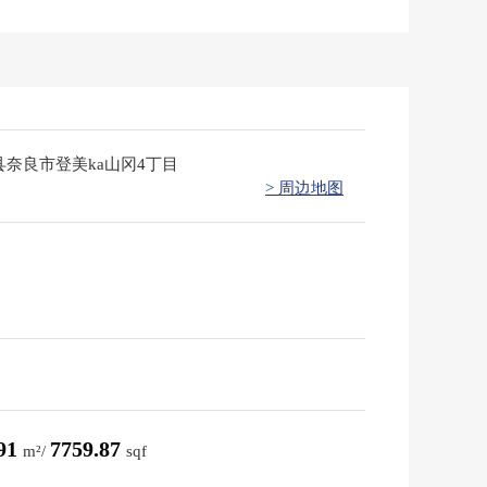
县奈良市登美ka山冈4丁目
> 周边地图
.91
7759.87
m²/
sqf