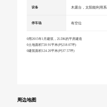
木露台，太阳能利用系
设备
有空位
停车场
0用2015年1月建筑，2LDK的平房建造
0土地面积720.91平米(约218.07坪)
0建筑面积124.20平米(约37.57坪)
0约30张塌塌米LDK
0并且附带车库，汽车门停车2可以(车型限制有)
0太阳光发电有
■周边环境
・Coop学园前商店步行8分钟(约610m)
・全家便利店奈良鹤舞东町商店步行10分钟(约750m)
・西奈良中央医院步行14分钟(约1120m)
周边地图
・奈良市立东登美ka山冈小学步行16分钟(约1220m)