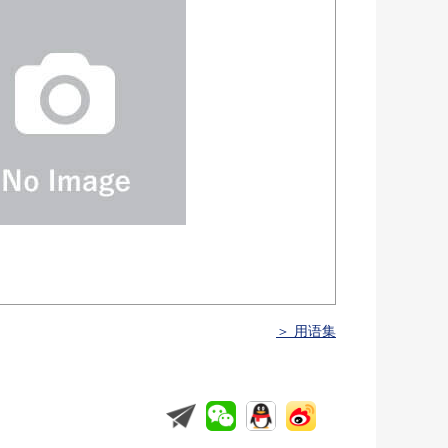
＞ 用语集