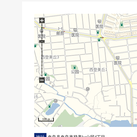
・奈良市立登美ka山冈中学步行16分钟(约1230m)
+
−
100 m