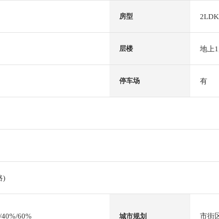
2LDK
房型
地上
层楼
有
停车场
)
0%/60%
市街
城市规划