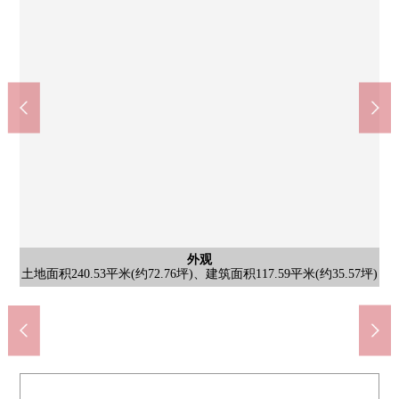
COCOKARA FINE北登美丘商店(约1270m)
messaokuwa北登美ka山冈商店(约1300m)
奈良市立东登美丘小学(约1000m)
含有前面道路的外观
含有前面道路的外观
含有前面道路的外观
含有前面道路的外观
含有前面道路的外观
外观
土地面积240.53平米(约72.76坪)、建筑面积117.59平米(约35.57坪)
第一类低层住宅专用区的清静的住宅区
含有前面道路的外观
含有前面道路的外观
含有前面道路的外观
含有前面道路的外观
步行17分钟。
步行13分钟。
步行16分钟。