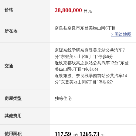
28,800,000
价格
日元
奈良县奈良市东登美ka山冈6丁目
所在地
> 周边地图
京阪奈线学研奈良登美丘站公共汽车7
分"东登美ka山冈6丁目"停歩6分
近铁京都线高之原站公共汽车12分"东登
交通
美ka山冈6丁目"停歩8分
近铁难波、奈良线学园前站公共汽车14
分"东登美ka山冈6丁目"停歩6分
房屋类型
独栋住宅
其他费用
117.59
1265.73
使用面积
m²/
sqf