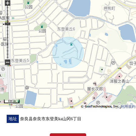
+
■周边环境
・messaokuwa北登美ka山冈商店步行17分钟(约1300m)
・COCOKARA FINE北登美ka山冈商店步行16分钟(约
1270m)
・东登美ka山冈的第一号街区公园步行5分钟(约330m)
・奈良市立东登美ka山冈小学步行13分钟(约1000m)
・奈良市立登美ka山冈北中学步行14分钟(约1100m)
−
100 m
利用規約
地址
奈良县奈良市东登美ka山冈6丁目