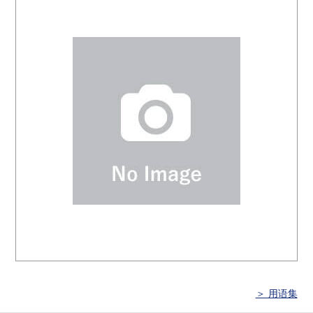
＞ 用语集