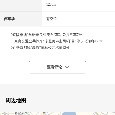
1270m
停车场
有空位
0京阪奈线"学研奈良登美丘"车站公共汽车7分
奈良交通公共汽车"东登美ka山冈6丁目"停歩6分(约480m)
0近铁京都线"高原"车站公共汽车12分
奈良交通公共汽车"东登美ka山冈6丁目"停歩8分(约620m)
0近铁难波、奈良线"学园前"车站公共汽车14分
奈良交通公共汽车"东登美ka山冈6丁目"停歩6分(约480m)
查看评论
0第一类低层住宅专用区的清静的住宅区
0土地面积240.53平米(约72.76坪)
0建筑面积117.59平米(约35.57坪)
0前面道路幅员约超过6.0m
0全居室约超过5张塌塌米有
周边地图
0日式房间约8张塌塌米有(1楼，2楼)