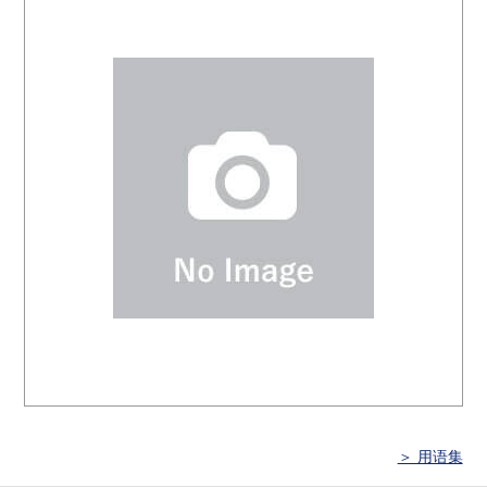
＞ 用语集