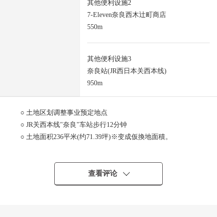
其他便利设施2
7-Eleven奈良西木辻町商店
550m
其他便利设施3
奈良站(JR西日本关西本线)
950m
○ 土地区划调整事业预定地点
○ JR关西本线"奈良"车站步行12分钟
○ 土地面积236平米(约71.39坪)※变成仮換地面積。
○ 前面道路幅员约6.0m，接道間口約14.6m
○ 更地
○ 因为在建筑包含条件土地，没有所以，
查看评论
能在喜欢的House厂商，建筑公司建造。