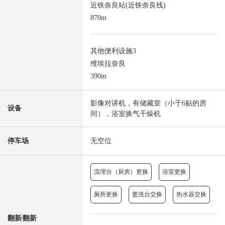
近铁奈良站(近铁奈良线)
870m
其他便利设施3
维埃拉奈良
390m
影像对讲机，有储藏室（小于6贴的房
设备
间），浴室换气干燥机
停车场
无空位
流理台（厨房）更换
浴室更换
厕所更换
盥洗台交换
热水器交换
翻新⁄翻新