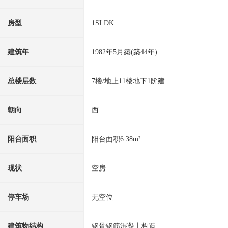
房型
1SLDK
建筑年
1982年5月築(築44年)
总楼层数
7楼/地上11楼地下1阶建
朝向
西
阳台面积
阳台面积6.38m²
现状
空房
停车场
无空位
建筑物结构
钢骨钢筋混凝土构造