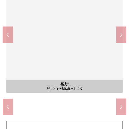
客厅
其他
被在壁面设置的LDK嵌顶灯Memory控制板面。是能个别操纵复数
宽敞的客厅·餐厅。用木纹风格的地板和多灯照明明亮地是开放性
奈良站(JR西日本关西本线)(约400m)
近铁奈良站(近铁奈良线)(约870m)
奈良市立三笠中学(约1700m)
奈良市立椿井小学(约670m)
三条町街区公园(约50m)
公共汽车
客厅
外观
客厅
客厅
厨房
厕所
洗脸
室内
室内
室内
收纳
其他
是有以白为基调的清洁感觉的洗脸室
室内装饰计划容易想的客厅
是有温水冲洗马桶座的厕所
有浴室暖气烘干机的浴室
收纳壁橱为有而有，丰富
约5.2张塌塌米西式房间
是有开放感觉的客厅
约20.5张塌塌米LDK
有洗碗机的厨房
浴室暖气烘干机
的照明的式样。
能设置空调。
步行22分钟。
步行11分钟。
步行1分钟。
步行9分钟。
步行5分钟。
的空间。
鞋柜新制
外观