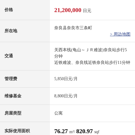
21,200,000
价格
日元
奈良县奈良市三条町
所在地
> 周边地图
关西本线(龟山～ＪＲ难波)奈良站步行5
交通
分钟
近铁难波、奈良线近铁奈良站步行11分钟
管理费
5,850日元/月
维修基金
8,800日元/月
房屋类型
公寓
76.27
820.97
实际使用面积
m²/
sqf