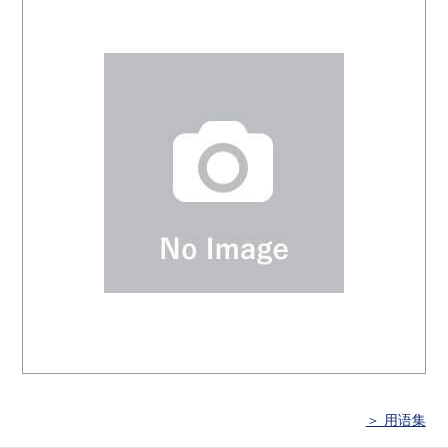
＞ 用语集