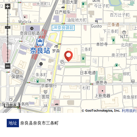
+
・层瓷砖张替(门口)
・门新制
・彩色视频门禁对讲机交换
■周边环境
・KOHYO JR奈良商店步行5分钟(约390m)
・Lawson JR奈良站前店步行4分钟(约270m)
・效果内科消化器内科诊所步行4分钟(约320m)
−
・奈良市立椿井小学步行9分钟(约670m)
・奈良市立三笠中学步行22分钟(约1700m)
100 m
利用規約
地址
奈良县奈良市三条町