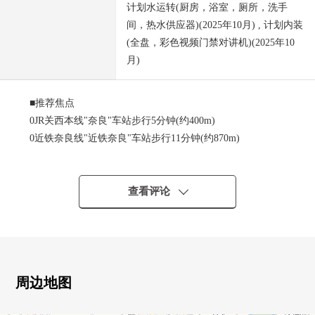
计划水运转(厨房，浴室，厕所，洗手
间，热水供应器)(2025年10月) , 计划内装
(全盘，彩色视频门禁对讲机)(2025年10
月)
■推荐焦点
0JR关西本线"奈良"车站步行5分钟(约400m)
0近铁奈良线"近铁奈良"车站步行11分钟(约870m)
0实际使用面积76.27平米(约23.07坪)
0阳台面积6.38平米(约1.92坪)
0有舒适的约20.5张塌塌米LDK
查看评论
■翻新内容(2025年10月)
・组合厨房，整体卫浴，厕所，盥洗台新制
・热水供应器新制
・Cross张替(墙，天花板)
周边地图
・地板张替(LDK，走廊，各西式房间)
・靠垫层张替(厕所，洗脸室)