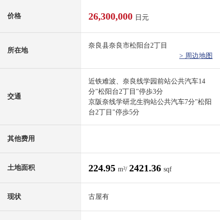
26,300,000
价格
日元
奈良县奈良市松阳台2丁目
所在地
> 周边地图
近铁难波、奈良线学园前站公共汽车14
分"松阳台2丁目"停歩3分
交通
京阪奈线学研北生驹站公共汽车7分"松阳
台2丁目"停歩5分
其他费用
224.95
2421.36
土地面积
m²/
sqf
现状
古屋有