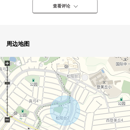
歩5分
查看评论
▼土地的特徴
・土地面积224.95平米(约68.04坪)
・角地
・前面道路幅员约6.0m
・因为用有建筑条件的住宅用地销售，没有所以能在喜欢
周边地图
的House厂商、建筑公司要讨论
■ 在找想要的家方面给予帮助的━━━━━・・・
+
房源的详细、需讨论是如有意向，请跟我们联系。
−