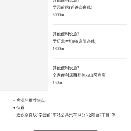
其他便利设施1
学园前站(近铁奈良线)
3000m
其他便利设施2
学研北生驹站(京阪奈线)
1800m
其他便利设施3
全家便利店西登美ka山冈商店
150m
－房源的推荐焦点-
▼位置
・近铁奈良线"学园前"车站公共汽车14分"松阳台2丁目"停
歩3分
・京阪奈线"学研北生驹"车站公共汽车7分"松阳台2丁目"停