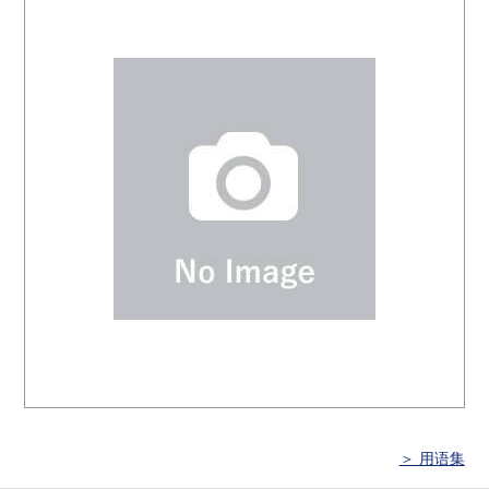
＞ 用语集