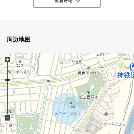
○ 有能停2台的停车位(车型限制有)
查看评论
○ 阳光、通风北为朝南的两面派道路良好
○ 约18张塌塌米舒适作为某一个LDK的<生活INN楼梯>
○ 客厅能瞭望的开放式厨房
○ 厨房旁边作为餐具室有可以使用的收纳
○ 厨房和洗脸室附近被安置，便于家务的流迹线
周边地图
○ 厕所在各层
○ 各居室、LDK.2楼走廊有收纳
+
○ 直接客餐厅从门口考虑看不见的隐私的房型
−