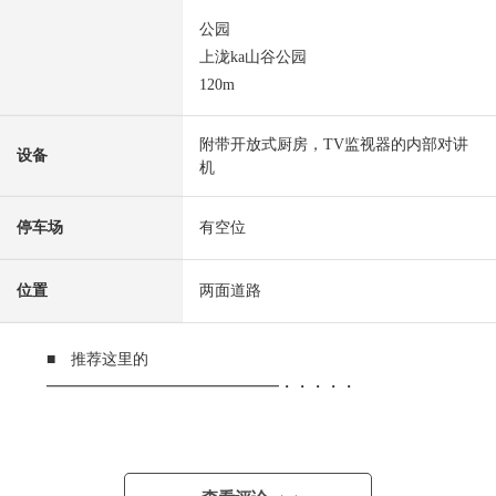
公园
上泷ka山谷公园
120m
附带开放式厨房，TV监视器的内部对讲
设备
机
停车场
有空位
位置
两面道路
■ 推荐这里的
━━━━━━━━━━━━━━━・・・・・
○ 神户电铁三田线"神铁道场"车站步行5分钟
○ 2026年3月完成新房独栋住宅