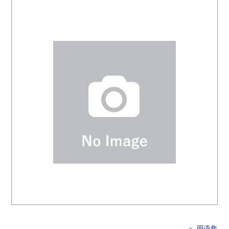
＞ 用语集