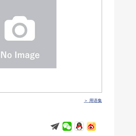
＞ 用语集