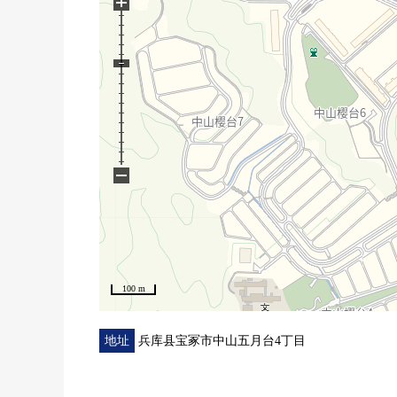
+
−
100 m
地址
兵库县宝冢市中山五月台4丁目