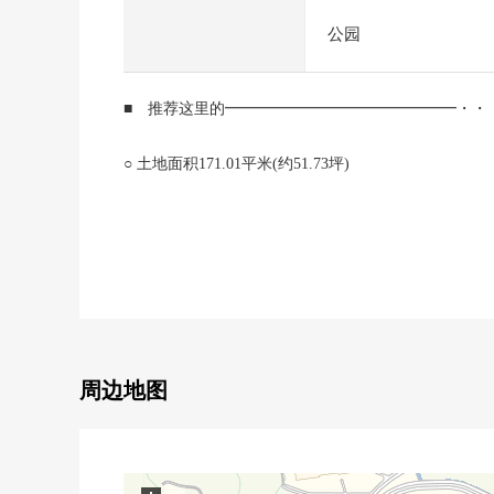
公园
■ 推荐这里的━━━━━━━━━━━━━━━・・
○ 土地面积171.01平米(约51.73坪)
○ 在建筑包含条件土地，没有
能在喜欢的House厂商、建筑公司建造
○ 阳光为东南一侧道路良好
○ 前面道路幅员是约6.0m的面积
○ 是正面宽度约11.7m×纵深约14.5m的整形地
○ 是清静的住宅地
周边地图