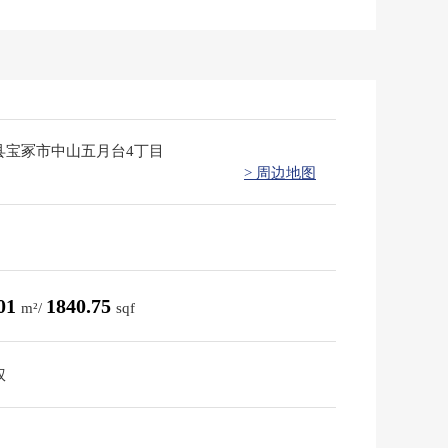
县宝冢市中山五月台4丁目
> 周边地图
.01
1840.75
m²/
sqf
权