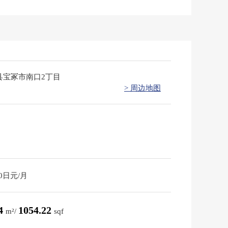
县宝冢市南口2丁目
> 周边地图
40日元/月
94
1054.22
m²/
sqf