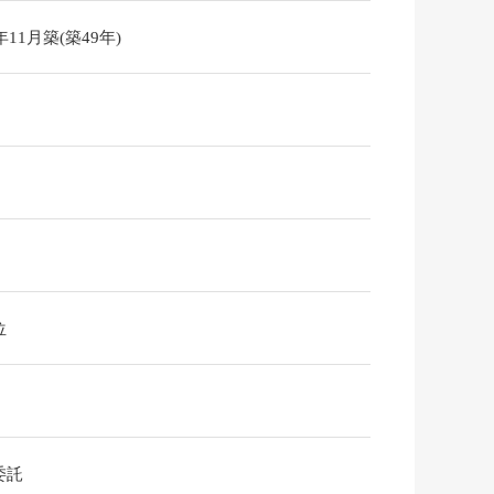
6年11月築(築49年)
位
委託