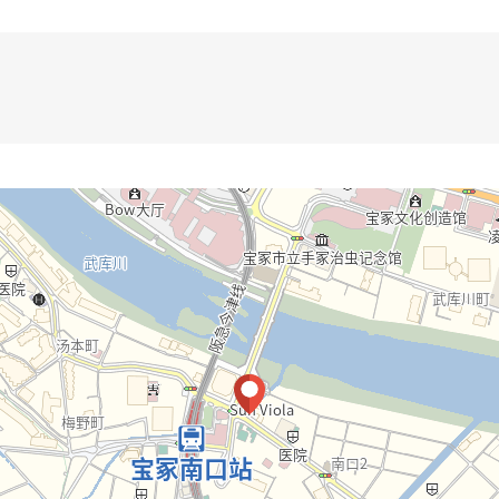
・・
室暖气烘干机)○盥洗台交换○温水冲洗保温在的马桶座、厕所更换