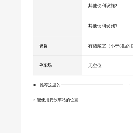
其他便利设施2
其他便利设施3
有储藏室（小于6贴的
设备
无空位
停车场
■ 推荐这里的━━━━━━━━━━━━━━━・・
○ 能使用复数车站的位置
・阪急今津线"宝冢南口"车站步行3分钟
・阪急今津线/宝冢线"宝冢"车站步行13分钟
・JR"宝冢"车站步行14分钟
○ 已经2026年6月翻新完成