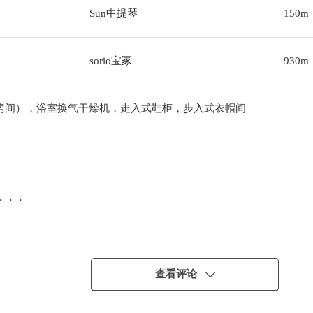
Sun中提琴
150m
sorio宝冢
930m
房间），浴室换气干燥机，走入式鞋柜，步入式衣帽间
・・・
查看评论