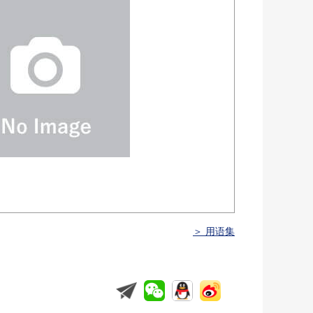
＞ 用语集