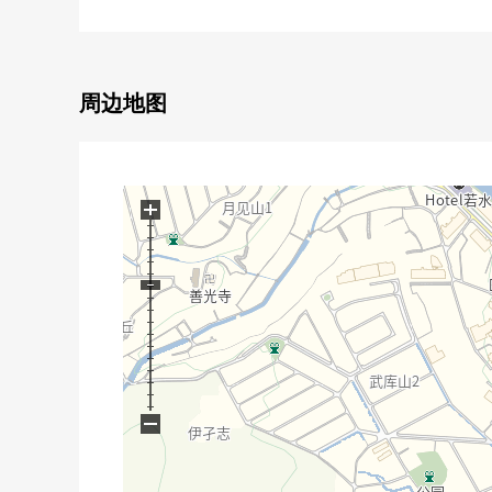
○ 阳光为朝南良好
○ 通风为南北两面阳台良好
○ 从北侧阳台看武库川的风景
○ 约19.8张塌塌米舒适是某一个LDK
周边地图
○ 有厨房在旁边便利的餐具室<2WAY交通可的>
○ 西式房间(约7.0张塌塌米)有步入式衣帽间
○ 有走入式鞋柜
+
■ 翻新内容━━━━━━━━━━━━━━━・・・
○ 厨房交换(附带餐具冲洗烘干机)○浴室交换(附带浴
○ 全室地板换新○所有房间层瓷砖面对
−