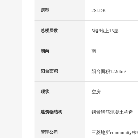
2SLDK
房型
5楼/地上13层
总楼层数
南
朝向
阳台面积12.94m²
阳台面积
空房
现状
钢骨钢筋混凝土构造
建筑物结构
三菱地所community
管理公司