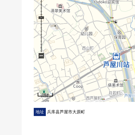
■ 翻新履历━━━━━━━━━━━・・・・
(2023年3月)
○ 煤气热水器交换
○ 浴室暖气烘干机交换
−
100 m
地址
兵库县芦屋市大原町