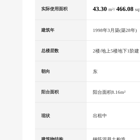
43.30
466.08
实际使用面积
m²/
sq
1998年3月築(築28年)
建筑年
2楼/地上5楼地下1阶建
总楼层数
东
朝向
阳台面积8.16m²
阳台面积
出租中
现状
钢筋混凝土构造
建筑物结构