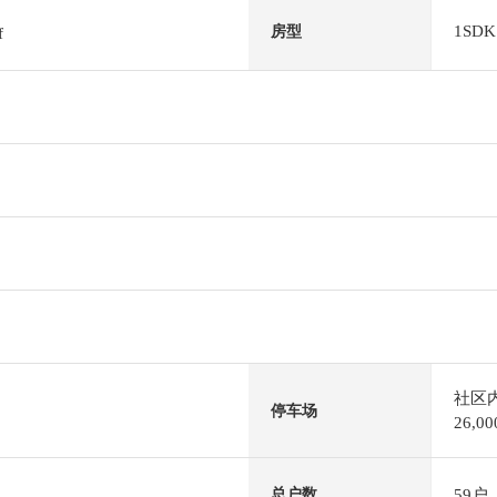
1SDK
房型
f
社区
停车场
26,
59户
总户数