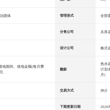
治团体
全部
管理形式
兵库
分售公司
株式
设计公司
热水
)借地期间、借地金额(每月费
计划水
翻新
日元
月)
仲介
交易方式
202
下期更新日期