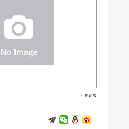
＞ 用语集