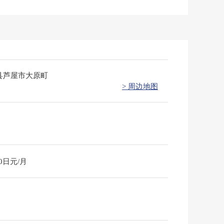
县芦屋市大原町
> 周边地图
40日元/月