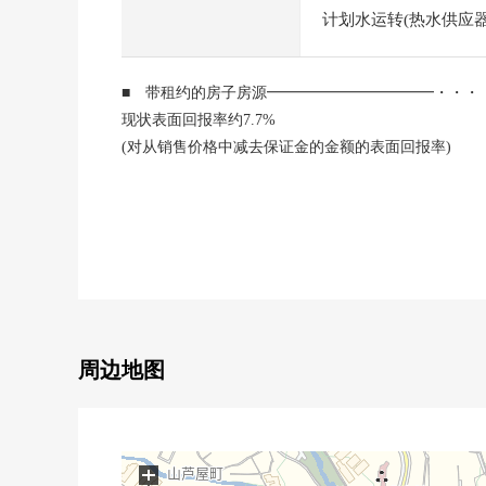
计划水运转(热水供应器，
■ 带租约的房子房源━━━━━━━━━━━・・・
现状表面回报率约7.7%
(对从销售价格中减去保证金的金额的表面回报率)
※回报率是为对从销售价格中减去保证金的金额的年的
※租金收入确实历时将来不是保证能够得到的东西。
■ 推荐焦点━━━━━━━━━━━・・・・
○ 2线2车站能够连接
・JR东海道本线"芦屋"车站步行5分钟
・阪急神户线"芦屋川"车站步行10分钟
○ 实际使用面积：43.30平米
周边地图
○ 阳台面积：8.16平米
○ 专用门面积：6.76平米
○ 面向2楼部分1SDK东面的房型
○ 浴室有窗
+