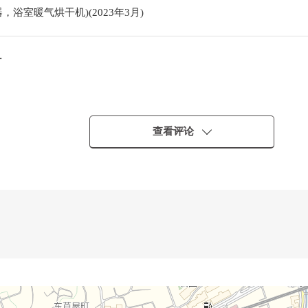
浴室暖气烘干机)(2023年3月)
・
租金收入(包括公益金等在内)的比例保持公共税费其他相关房产需要的扣
查看评论