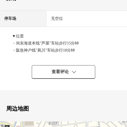
停车场
无空位
▼位置
・JR东海道本线"芦屋"车站步行15分钟
・阪急神户线"夙川"车站步行18分钟
・阪神本线"打出"车站 步行16分钟
▼推荐焦点
查看评论
・三井不动产株式会社开发并分售Mansion
・最上階，东南朝向
・三井建设株式会社株式会社施工、设计
・来自东南一侧阳台的风景、阳光良好度
・在南北的两面阳台，通风良好
周边地图
・能集中于菜的独立厨房