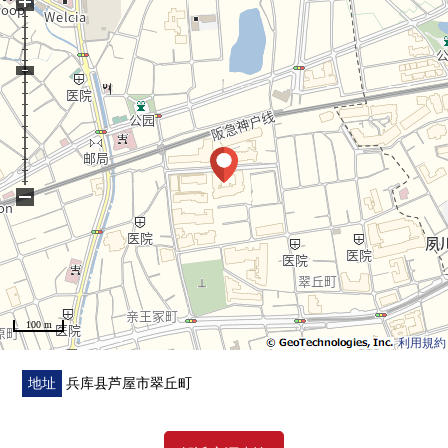
+
▼周边环境
・锚芦屋商店步行5分钟(约330m)
・ＢＩＣ豆类芦屋商店步行6分钟(约440m)
・夙川Green PLACE步行8分钟(约630m)
・岩石园小学步行8分钟(约600m)
・芦屋绿ke山冈邮局步行4分钟(约290m)
−
100 m
利用規約
地址
兵库县芦屋市翠丘町