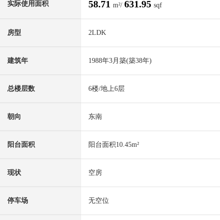
58.71
631.95
实际使用面积
m²/
sqf
房型
2LDK
建筑年
1988年3月築(築38年)
总楼层数
6楼/地上6层
朝向
东南
阳台面积
阳台面积10.45m²
现状
空房
停车场
无空位