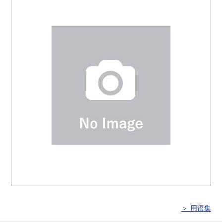
＞ 用语集