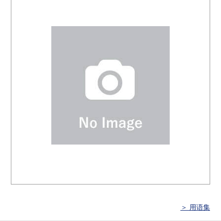
＞ 用语集