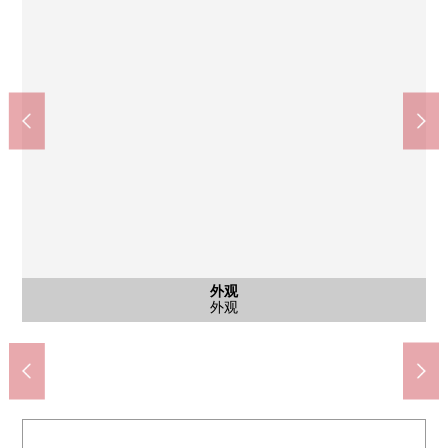
其他当地
共有部分
共有部分
共有部分
停车场
外观
入口
其他
入口
入口
其他
其他
其他
其他
其他
外观
自行车停放处
自行车停放处
智能快递柜
摩托车场地
摩托车场地
摩托车场地
前面道路
集合信箱
停车场
外观
入口
名牌
入口
入口
电梯
外观