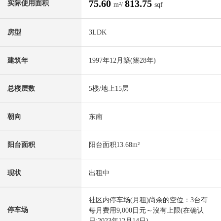
75.60
813.75
实际使用面积
m²/
sqf
房型
3LDK
建筑年
1997年12月築(築28年)
总楼层数
5楼/地上15层
朝向
东南
阳台面积
阳台面积13.68m²
现状
出租中
社区内停车场(月租)尚余的空位：3台有
停车场
每月费用9,000日元～沒有上限(在确认
日:2023年12月14日)