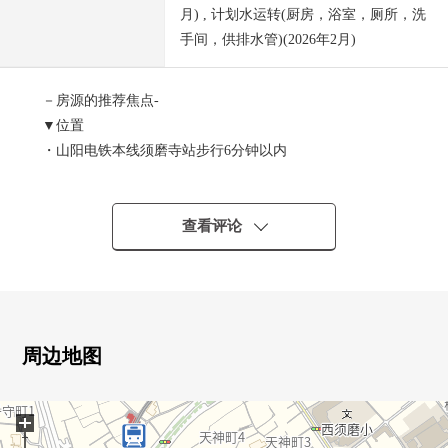
月) , 计划水运转(厨房，浴室，厕所，洗
手间，供排水管)(2026年2月)
－房源的推荐焦点-
▼位置
・山阳电铁本线须磨寺站步行6分钟以内
・神户市立西须磨小学步行7分钟(约520m)
▼Mansion的特徴
・钢筋混凝土构造7阶建5楼部分
查看评论
・35户总户数
・买房以后有紧急对应服务支援24小时365天
▼房间的特徴
・实际使用面积66.15平米的3LDK房型
・阳光良好度，风景在西南边角房良好(依据天气好坏)
周边地图
・3方向的阳台面积是18.12平米
・12张塌塌米LDK用南西的窗亮的空间
+
・5.5张塌塌米西式房间是5.1张塌塌米，5.2张塌塌米3个房