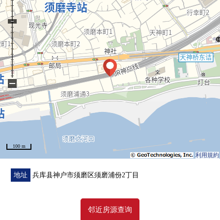
间
・在各西式房间壁橱完备
▼翻新内容(2026年2月实施)
・厨房，浴室，盥洗台，厕所新制
・门，Cross，地板张替，
▼周边环境
・神户市立鹰取中学步行22分钟(约1,700m)
−
・在駅近备有生活便利设施的区域
■ 在找想要的家方面给予帮助的━━━━━・・・
100 m
利用規約
地址
兵库县神户市须磨区须磨浦份2丁目
邻近房源查询