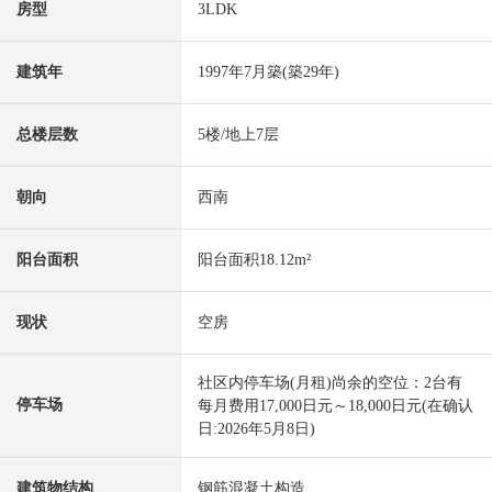
房型
3LDK
建筑年
1997年7月築(築29年)
总楼层数
5楼/地上7层
朝向
西南
阳台面积
阳台面积18.12m²
现状
空房
社区内停车场(月租)尚余的空位：2台有
停车场
每月费用17,000日元～18,000日元(在确认
日:2026年5月8日)
建筑物结构
钢筋混凝土构造