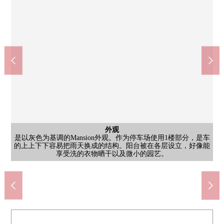
其他
有屋顶的非机动车停放处被准备，一边保护自行车以及摩托车不
西式房间
西式房间
外观
客厅
客厅
客厅
洗脸
厕所
收纳
门口
阳台
其他
入口
是Mansion的入口和停车场的样子。平面停车位被在用地里确保，
柔软的自然光从大的窗充分插进去，客厅和餐厅是有一体感的开
天然的木纹的地板和白色的墙在室内明亮地柔软的气氛正上演，
是客厅和木纹风格的组合厨房成为一体的空间。厨房是工作空间
有三面镜的盥洗台有收纳力，是感到干净的感的空间。上演木纹
墙帐单的收纳搁板被设立，看不见的地方能整理日用品或者打扫
有纵深的壁橱被在自然光充分插进去的亮的室内大的窗设立。为
木纹风格的鞋柜被在壁面设定，收纳力能和感觉清醒高高保持门
是南西的阳台。隔着玻璃扶手到街景以及远处的山脉瞭望，有开
被在入口附近设置的智能快递柜为甚至不在时行李的领取做好好
受雨侵害，一边能保管。为被每隔区划整理容易把进出换成的印
是以灰色为基调的Mansion外观。作为停车场使用1楼部分，是车
是两面派采光的亮的西式房间。从大的窗充分进入自然光，日
是自然光把充分从大的扫出窗插进去的亮的西式房间。面向阳
公共汽车
西式房间
西式房间
厨房
天然的木纹风格面板是印象深刻的浴室。宽松的浴缸为治疗1日的
的上上下下容易把雨天换成的结构。阳台被在各层设立，好像能
放性的空间。亮的木纹的地板和天然的室内装饰让想像成熟稳重
享受用餐，是沙发，并且能想像舒畅的时间。内部有能用拉门准
收纳广泛地丰富，并且容易把每天的烹调换成的印象。是能和家
风格的地板和门柔软的气氛，好像能舒适地进行早晨的打扮以及
用具。也被在温水冲洗马桶座或者壁面遥控等的易用性考虑的设
中，不使用照明而有几乎能渡过的开放感觉。柔软的光隔着窗帘
是自然光把充分从大的窗插进去的亮的室内。一边为面向阳台观
台，一边观察外面的风景，一边能渡过有开放感觉的时间。也容
具有衣架管子和搁板容易举行衣服以及小东西的清理，能和感觉
口周围。走廊正一直地延长至内部，是到复数的包房以及水周围
放感觉。晒衣架金属零件也被设置，晴朗的日，放椅子，舒畅，
像也能到忙的每一天放心。隔壁有公告牌，能确认管理信息以及
是容易把车的进出换成的配置。入口周围被用种植和砖整理，是
象。附近有建筑物的室外楼梯，是也便于移动以及行李的搬运的
木纹风格的门是让感到温暖的组合厨房。收纳上部、下部都丰
亮的木纹风格的拉门和地板调和的室内。有壁橱，并且有收纳
Coop小型须磨寺(约845m)
Coop须磨(约823m)
西式房间
易做家具的配置，能想像卧室或者书斋等的多种多样的用法。
疲劳有足够的面积，扶手从属于，并且放心，好像能洗澡。
察外面的风景以及绿的山脉，一边能渡过宽松的时间。
富，并且烹调器具以及餐具也和感觉清醒平息。
备好的西式房间，好像在多用途可以使用。
族以及朋友渡过宽松的时间的空间设计。
插进去，是能渡过放松的时间的印象。
享受洗的衣物晒干以及微小的园艺。
力，也能作为卧室以及工作区活用。
通知，居民之间的信息共享也顺利。
的交通容易做的构成。
也来客时易懂的印象。
清醒保持生活空间。
也好像能享受园艺。
回家之后的洗手。
步行11分钟。
步行11分钟。
备正准备。
的生活。
西式房间
配置。