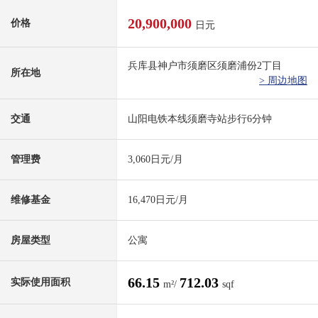
20,900,000
价格
日元
兵库县神户市须磨区须磨浦份2丁目
所在地
> 周边地图
交通
山阳电铁本线须磨寺站步行6分钟
管理费
3,060日元/月
维修基金
16,470日元/月
房屋类型
公寓
66.15
712.03
实际使用面积
m²/
sqf