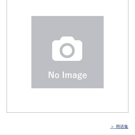
＞ 用语集