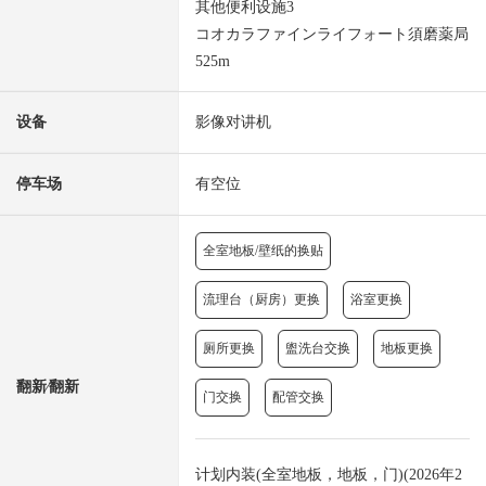
其他便利设施3
コオカラファインライフォート須磨薬局
525m
设备
影像对讲机
停车场
有空位
全室地板/壁纸的换贴
流理台（厨房）更换
浴室更换
厕所更换
盥洗台交换
地板更换
翻新⁄翻新
门交换
配管交换
计划内装(全室地板，地板，门)(2026年2