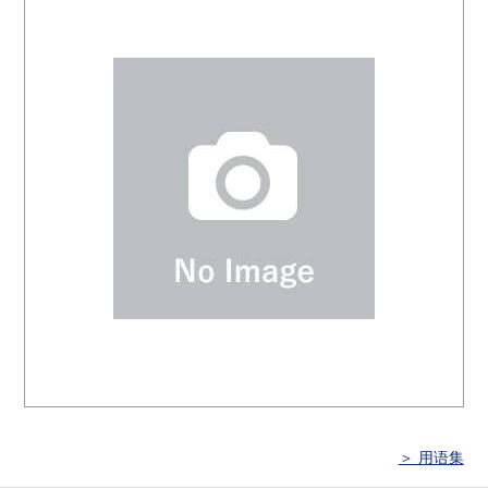
＞ 用语集