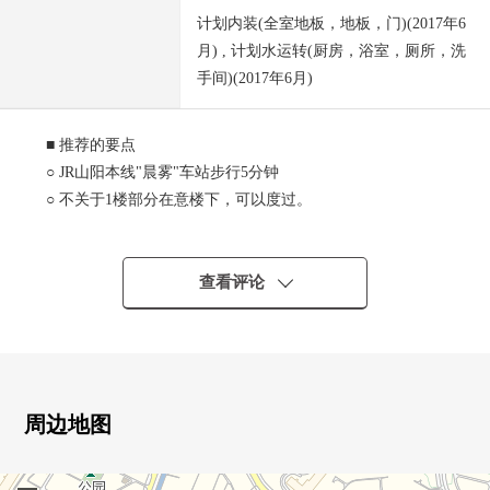
计划内装(全室地板，地板，门)(2017年6
月) , 计划水运转(厨房，浴室，厕所，洗
手间)(2017年6月)
■ 推荐的要点
○ JR山阳本线"晨雾"车站步行5分钟
○ 不关于1楼部分在意楼下，可以度过。
○ 有院子的住戸
○ 因为面向东南的所以室内是亮的印象。
○ 有约13.5张塌塌米西式房间
查看评论
○ 对南侧的窗，有滑窗。
周边地图