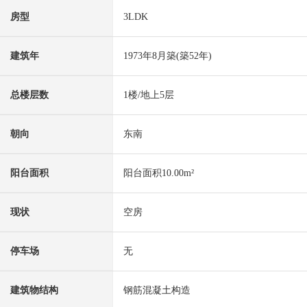
房型
3LDK
建筑年
1973年8月築(築52年)
总楼层数
1楼/地上5层
朝向
东南
阳台面积
阳台面积10.00m²
现状
空房
停车场
无
建筑物结构
钢筋混凝土构造