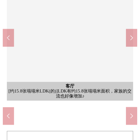
室内
[约13.5张塌塌米室内(的)]室内(约13.5张塌塌米)面向南侧露台，室
客厅
厨房
洗脸
厕所
室内
室内
内是亮的印象。另外，宽敞的约13.5张塌塌米西式房间好像在各种
[厨房]是作为收纳量丰富的组合厨房。另外，是为在前面有窗亮的
[盥洗台]盥洗台是有以收纳量丰富以及白为基调的干净的感的盥洗
[厕所]是为在厕所，有窗亮的厕所。对换气有用的点数是好的要点
[约7.8张塌塌米室内(的)]室内(约7.8张塌塌米)是北侧的房间，但是
[约7.8张塌塌米室内(的)]室内(约7.8张塌塌米)能从木纹风格的地板
[约15.8张塌塌米LDK(的)]LDK有约15.8张塌塌米面积，家族的交
公共汽车
厨房
洗脸
室内
门口
院子
外观
外观
[约4.0张塌塌米室内(的)]和邻接的LDK继续，能在间隔利用。
[外观]是JR山阳本线"晨雾"车站步行5分钟的位置。
[浴室]为在浴室，有窗好像也明亮地对换气有用。
是因为没有在前面阻碍的建筑物所以亮的印象。
[院子]专用院子好像在各种各样的用途活跃。
[洗涤槽]为大型的洗涤槽，好像家务有进展♪
[洗脸]是为在洗脸室，窗被配置亮的印象。
[门口]宽敞的亮的门口迎接。
各样的用途活跃。
感到树的温暖。
流也好像增加♪
厨房。
[外观]
台。
♪