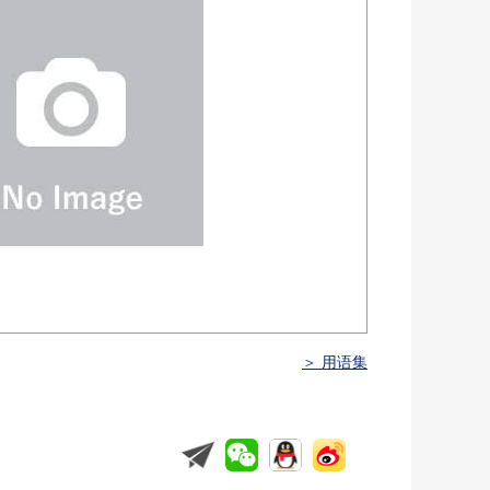
＞ 用语集