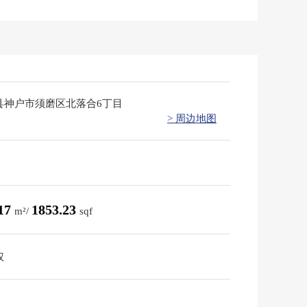
县神户市须磨区北落合6丁目
> 周边地图
.17
1853.23
m²/
sqf
权