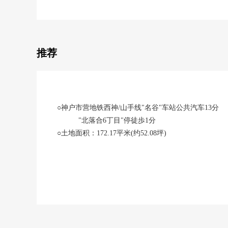
推荐
○神户市营地铁西神/山手线"名谷"车站公共汽车13分
"北落合6丁目"停徒歩1分
○土地面积：172.17平米(约52.08坪)
○西南一侧前面道路幅员约6.0m
○东南一侧前面道路幅员约10.0m
○第1种低层住宅专用区的清静的住宅区
※在有建筑条件的土地，没有
能在喜欢的House厂商、建筑公司建造。