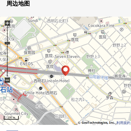
0有食器洗乾燥機、净水器的组合厨房
周边地图
0有喷雾桑拿浴、换气干燥暖气功能的浴室
+
0宠物饲养可(出自规章的限制有)
0依靠大阪煤气安全服务
引入遥控监视系统24小时
0有灰尘射手服务(垃圾回收服务)
−
100 m
利用規約