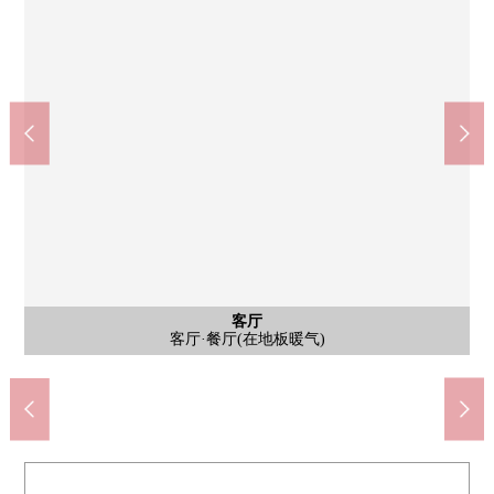
公共汽车
客厅
外观
风景
客厅
厨房
室内
洗脸
厕所
阳台
大厅
入口
门口
外观
外观
外观
外观
有喷雾桑拿浴、换气干燥暖气功能
从阳台希望东南一侧的风景
日式房间(约4.3张塌塌米)
厨房(食器洗乾燥機付来)
客厅·餐厅(在地板暖气)
客厅·餐厅(在地板暖气)
厕所(有温水冲洗功能)
1楼正门入口入口周围
外观(2017年8月建筑)
1楼正门入口(防盗门)
外观(2017年8月建筑)
外观(2017年8月建筑)
外观(2017年8月建筑)
阳台(最大出宽2.0m)
1楼共用休息室
1楼入口
盥洗台