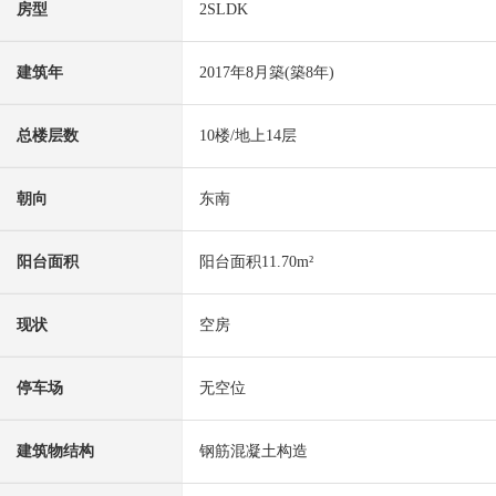
房型
2SLDK
建筑年
2017年8月築(築8年)
总楼层数
10楼/地上14层
朝向
东南
阳台面积
阳台面积11.70m²
现状
空房
停车场
无空位
建筑物结构
钢筋混凝土构造