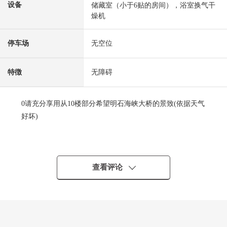
设备
储藏室（小于6贴的房间），浴室换气干
燥机
停车场
无空位
特徴
无障碍
0请充分享用从10楼部分希望明石海峡大桥的景致(依据天气
好坏)
○2017年8月建筑
○JR山阳本线"西明石"车站步行5分钟
0东南、西南的采光房
查看评论
0客厅、西式房间、储藏室在隔音方面优秀的双重的框格式
样
0对客厅以及餐厅地板暖气