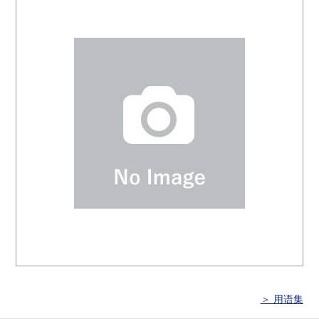
＞ 用语集