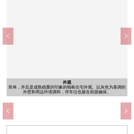
洗脸
厕所
是1楼的厕所。在天花板方面有特征，倾斜是某一个厕所空间。墙
亮的窗是被设立的洗脸，脱衣服的室。在洗衣机堆放处上，有便
公共汽车
外观
洗脸
厕所
门口
阳台
是2楼厕所。简单，并且是有干净的感的厕所空间。墙帐单的遥控
简单，并且是成熟稳重的印象的独栋住宅外观。以灰色为基调的
于换气的窗，是也容易做湿气对策的环境。到邻接的浴室的流迹
盥洗台，三面镜和抽屉收纳充实，每天的打扮以及打扫是容易做
是木纹风格面板和白色的壁面调和的浴室。浴缸是宽松的尺寸感
门口空白用以白为基调的墙和亮的照明有干净的感。为存储空间
是从室内继续的阳台空间。一边用被墙围住的设计保持隐私，一
以及地板被用简单的色调收集，被在宁静的气氛中感到干净的
客厅
厨房
室内
室内
室内
边采光也被确保。晒衣架金属零件被设置，为晒洗的衣物便利。
外壁和周边环境调和，停车位也被在前面确保。
以及卫生纸架被设置，也被考虑易用性。
觉。(销售价格不包括家具、供给品。)
线能简短地顺利进行家务以及打扮。
被设立能舒适地进行每天的生活。
的设计。
客厅
厨房
感。
室内
室内
室内