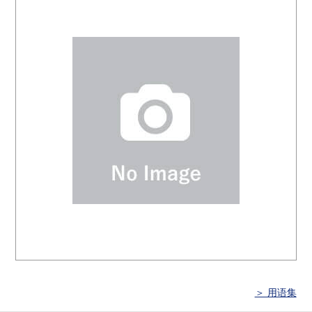
＞ 用语集