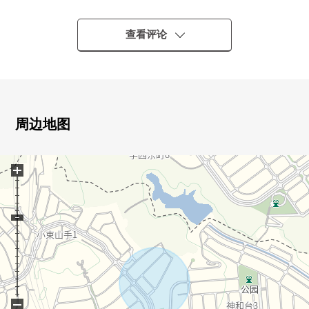
▼设备
・所有房间收纳，步入式衣帽间有
查看评论
▼周边环境
・公交站到学园都市站徒步3分钟交通便捷
・也在成熟稳重的住宅区适应育儿
■ 在找想要的家方面给予帮助的━━━━━・・・
房源的详细、需讨论是如有意向，请跟我们联系。
周边地图
+
−