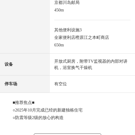
京都川岛邮局
450m
其他便利设施3
全家便利店樫原江之本町商店
650m
开放式厨房，附带TV监视器的内部对讲
设备
机，浴室换气干燥机
停车场
有空位
■推荐焦点■
○2025年10月完成已经的新建独栋住宅
○防震等级2级的放心的构造
○通过严格的耐震性、节能性标准的长期卓越性住宅
○干净的&时实现短o的餐具冲洗烘干机