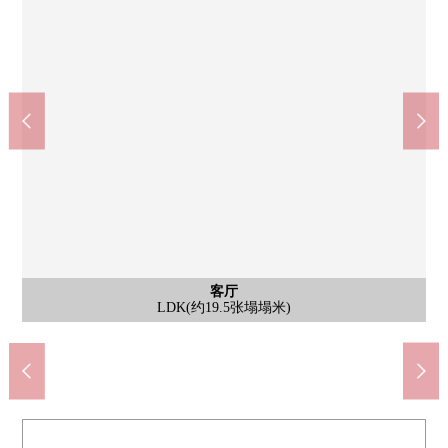
含有前面道路的外观
含有前面道路的外观
公共汽车
公共汽车
停车场
客厅
客厅
厨房
厨房
洗脸
厕所
厕所
室内
室内
室内
室内
其他
阳台
门口
收纳
收纳
收纳
外观
外观
外观
其他
其他
其他
其他
Kirin-SeagramLtd.京都川岛商店(约350m)
新鲜的gekiyasu市场！原橡树店(约750m)
全家便利店樫原江之本町商店(约650m)
2楼西式房间(约7.0张塌塌米)的阳台
洛西口站(阪急京都本线)(约1200m)
2楼非居室(储藏室:约6.0张塌塌米)
永旺梦乐城京都桂川(约1400m)
Fresco洛西口站商店(约1200m)
有再加热功能的热水供应遥控
2楼西式房间(约6.0张塌塌米)
2楼西式房间(约6.0张塌塌米)
2楼西式房间(约7.0张塌塌米)
2楼西式房间(约7.0张塌塌米)
原鸭西京都橡树店(约650m)
有TV监视器的内部对讲机
京都川岛邮局(约450m)
原永存橡树店(约800m)
LDK(约19.5张塌塌米)
LDK(约19.5张塌塌米)
浴室暖气换气干燥机
阪急桂站(约1100m)
餐具冲洗烘干机
1楼走廊收纳
2楼走廊收纳
组合厨房
组合厨房
公共汽车
公共汽车
门口收纳
前面道路
前面道路
1楼厕所
2楼厕所
停车位
洗脸
门口
外观
外观
外观