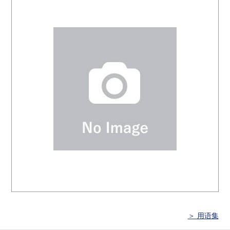
＞ 用语集