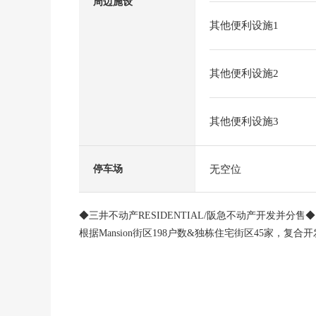
周边施设
其他便利设施1
其他便利设施2
其他便利设施3
无空位
停车场
◆三井不动产RESIDENTIAL/阪急不动产开发并分售◆
根据Mansion街区198户数&独栋住宅街区45家，复合
■推荐焦点
○ 31.19平米的有露天的1階住戸
○ 2014年11月建筑