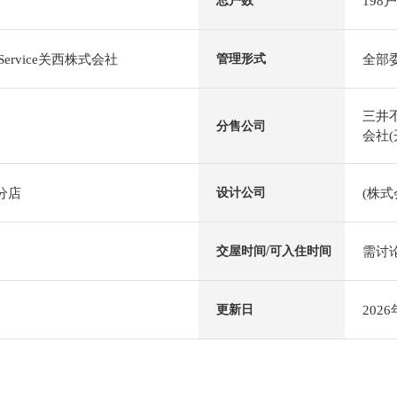
198户
总户数
l Service关西株式会社
全部
管理形式
三井不
分售公司
会社(
分店
(株
设计公司
需讨
交屋时间/可入住时间
202
更新日