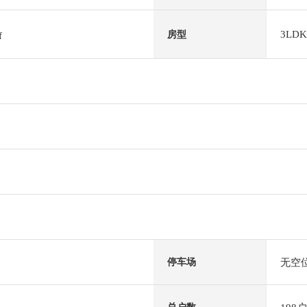
3LDK
房型
f
无空
停车场