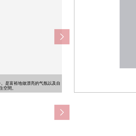
要的客人一起不仅家族而且共有富
要的客人一起不仅家族而且共有富
，一边在敷地内，一边用改换心情
，一边在敷地内，一边用改换心情
子。是富裕地做漂亮的气氛以及自
子。是富裕地做漂亮的气氛以及自
 Service关西株式会社的日班管理
约420m)
0m)
0m)
0m)
m)
m)
m)
m)
m)
)
质的东西的酒店的入口
质的东西的酒店的入口
的Mansion。
住空間。
住空間。