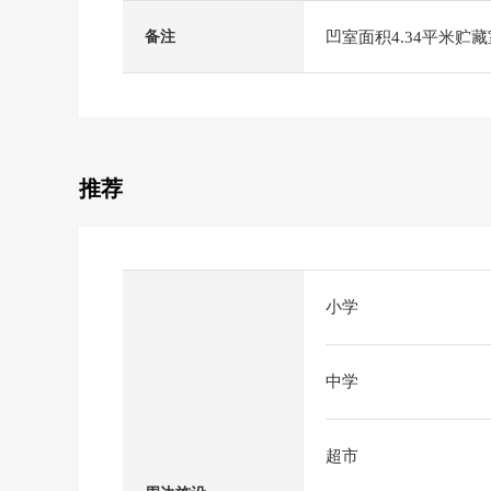
凹室面积4.34平米贮
备注
推荐
小学
中学
超市