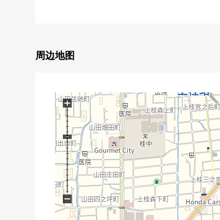
○ 到阪急京都线"桂"车站步行10分钟
・到阪急京都线"京都河原町"车站坐特快8分
・到阪急京都线"大阪梅田"车站坐特快35分
○ 实际使用面积77.07平米的3LDK型
○ 约17.5张塌塌米LDK
周边地图
○ 宠物饲养可(出自规章的限制有)
○ 性能评价"节能对策:4等级"
■充实的室内设备
+
○ 内装洗碗机
○ 厨房垃圾处理器
○ 1具净水器型栓
○ 煤气温水式地板暖气(客餐厅部分)
○ 有喷雾桑拿浴功能的浴室暖气换气干燥机
−