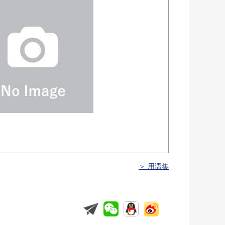
＞ 用语集