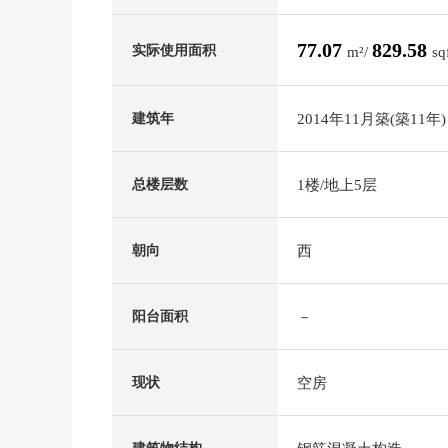
77.07
829.58
实际使用面积
m²/
sq
2014年11月築(築11年)
建筑年
1楼/地上5层
总楼层数
西
朝向
－
阳台面积
空房
现状