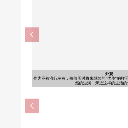
共有部分
共有部分
其他当地
其他当地
外观
外观
外观
贵宾室或者派对客厅·餐厅在共用设施上相同，能和重
贵宾室或者派对客厅·餐厅在共用设施上相同，能和重
是保养良好的中庭。在假日以及微小的间歇感到自然
是保养良好的中庭。在假日以及微小的间歇感到自然
作为不被流行左右，价值历时将来继续的"优质"的样
作为不被流行左右，价值历时将来继续的"优质"的样
是有稳重的感的入口。除了出自三井不动产Residential
7-Eleven京都上桂前田町商店(
在京都桂上豆田邮局(约38
桂站(阪急京都本线)(约80
Lawson桂德大寺店(约57
京都市立桂德小学(约590
超市松本上桂商店(约850
杉药房桂五条店(约620
京都市立桂中学(约900
Fresco上桂商店(约580
三菱京都医院(约210m
其他
入口
入口
外观
非日常对日常。像把每天的生活换成更优
非日常对日常。像把每天的生活换成更优
以外，是具有防盗门，被在防止犯罪面考虑
然的滋润，亲近这样的生活的
然的滋润，亲近这样的生活的
步行10分钟。
步行11分钟。
步行12分钟。
步行3分钟。
步行5分钟。
步行6分钟。
步行8分钟。
步行8分钟。
步行8分钟。
步行8分钟。
裕的时间。
裕的时间。
停车场入口
外观
名牌
来。
来。