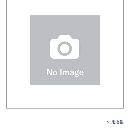
＞ 用语集