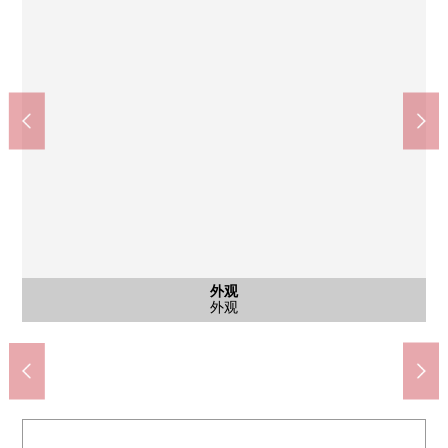
公共汽车
外观
外观
客厅
厨房
厨房
厨房
室内
室内
室内
室内
收纳
室内
其他
洗脸
风景
风景
风景
风景
外观
含有前面道路的外观
公共汽车
其他内省
公共汽车
其他当地
外观
外观
客厅
客厅
厨房
客厅
厨房
室内
室内
厨房
厨房
室内
室内
室内
室内
室内
室内
室内
室内
室内
室内
室内
收纳
室内
其他
设备
洗脸
厕所
门口
阳台
风景
风景
风景
风景