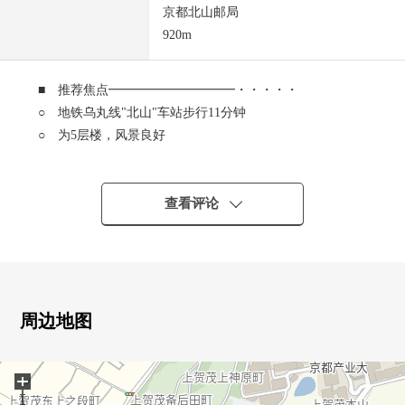
京都北山邮局
920m
■ 推荐焦点━━━━━━━━━━・・・・・
○ 地铁乌丸线"北山"车站步行11分钟
○ 为5层楼，风景良好
○ 7LDK
○ 屋顶Terrace有
○ 电梯有
查看评论
○ 有2个地方厨房
○ 厕所4个地方有
○ 车库有
周边地图
+