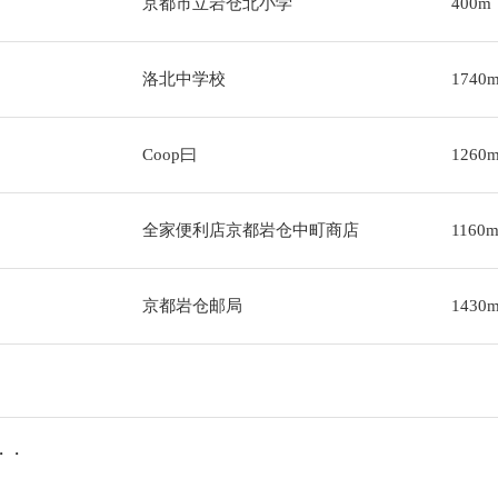
京都市立岩仓北小学
400m
洛北中学校
1740
Coop曰
1260
全家便利店京都岩仓中町商店
1160
京都岩仓邮局
1430
・・