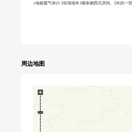
○地板暖气有(9.3张塌塌米1楼南侧西式房间、DK的一部
○停车位3台分有(出自车型的限制有)
○光照为朝南良好
○前面道路幅员约6.0m
周边地图
+