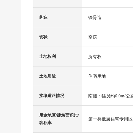
铁骨造
构造
空房
现状
所有权
土地权利
住宅用地
土地用途
南侧：幅员约6.0m(公路
接壤道路情况
用途地区/建筑面积比/
第一类低层住宅专用区/4
容积率