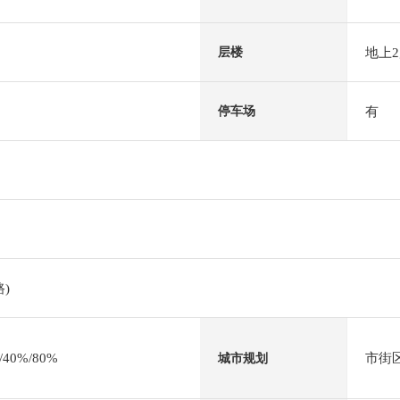
地上
层楼
有
停车场
)
0%/80%
市街
城市规划