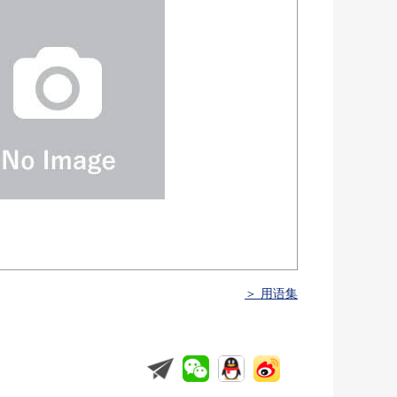
＞ 用语集