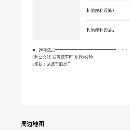
其他便利设施1
其他便利设施2
■ 推荐焦点━━━━━━━━━━━━━━━・・・
0到公交站"西贺茂车库"步行4分钟
0现状：从属于旧房子
0土地面积164.35平米的土地(约49.71坪)
0前面道路幅员约6.0m，正面宽度约10.3m
0在第一类低层住宅专用区中清静的住宅地
0也在步行9分钟的(约650m)育儿到大宫小学放心
0到西贺茂中学步行14分钟(约1100m)
0因为用有建筑条件的住宅用地销售，没有所以，
能在喜欢的House厂商、建筑公司要建筑。
周边地图