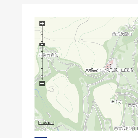
+
−
100 m