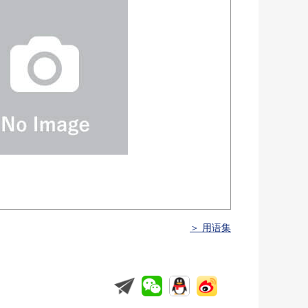
＞ 用语集