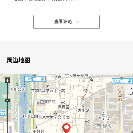
○有把住戸的独立提高到的"玄关空间"
○约20张塌塌米LDK
○1416尺寸的整体卫浴
查看评论
○室内新装修
○地板暖气(客厅·餐厅)
○1具栓型净水器
○内装洗碗机
○电式浴室换气干燥机
周边地图
■翻新内容(2026年3月)
+
○厨房·整体卫浴、盥洗台、厕所更换
○Cross张替(所有房间)
○地板张替(LDK、各西式房间、走廊)
○氯乙稀瓷砖张替(洗脸室、厕所、门口泥地)