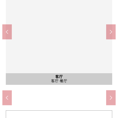
公共汽车
西式房间
西式房间
西式房间
客厅
客厅
客厅
客厅
客厅
客厅
厨房
厨房
洗脸
洗脸
厕所
门口
门口
室内
阳台
风景
阳台
阳台
门口
门口
外观
入口
入口
院子
来自朝南的阳台的西南一侧风景
西式房间(约6.0张塌塌米)
西式房间(约6.0张塌塌米)
西式房间(约4.6张塌塌米)
院子(共用部分)
客厅·餐厅
客厅·餐厅
客厅·餐厅
客厅·餐厅
客厅·餐厅
客厅·餐厅
门口收纳
屋顶阳台
屋顶阳台
玄关空间
玄关空间
洗脸室
洗脸室
厨房
厨房
浴室
厕所
门口
走廊
阳台
外观
入口
路径