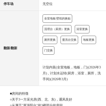
停车场
无空位
全室地板/壁纸的换贴
流理台（厨房）更换
浴室更换
厕所更换
盥洗台交换
地板更换
翻新⁄翻新
门交换
计划内装(全室地板，地板，门)(2026年3
月) , 计划水运转(厨房，浴室，厕所，洗
手间)(2026年3月)
■房间的特徴
○关于3一方采光房(西、北、东)，通风良好
○从属于"屋顶阳台"的3楼部分的房间