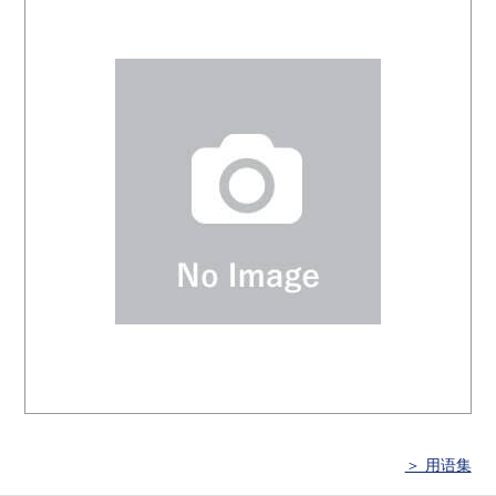
＞ 用语集