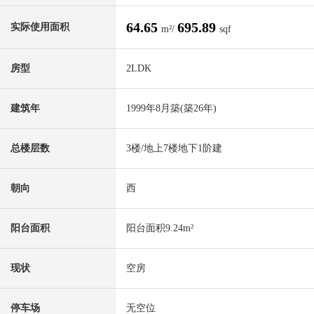
64.65
695.89
实际使用面积
m²/
sqf
房型
2LDK
建筑年
1999年8月築(築26年)
总楼层数
3楼/地上7楼地下1阶建
朝向
西
阳台面积
阳台面积9.24m²
现状
空房
停车场
无空位