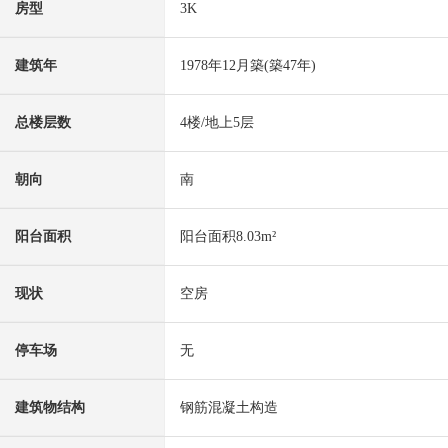
房型
3K
建筑年
1978年12月築(築47年)
总楼层数
4楼/地上5层
朝向
南
阳台面积
阳台面积8.03m²
现状
空房
停车场
无
建筑物结构
钢筋混凝土构造