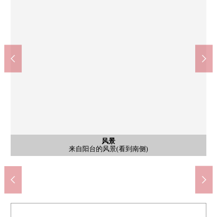
日式房间
日式房间
日式房间
日式房间
日式房间
日式房间
日式房间
公共汽车
风景
外观
厨房
厨房
厨房
洗脸
厕所
门口
阳台
风景
风景
入口
北大路站(京都地铁乌丸线)(约800m)
Lawson小山西元町商店(约20m)
来自阳台的风景(希望东南一侧)
来自阳台的风景(希望西南一侧)
永旺梦乐城北大路店(约800m)
京都市立贺茂川中学(约690m)
LIFE堀川北山商店(约480m)
来自阳台的风景(看到南侧)
京都北邮局(约270m)
南侧日式房间
南侧日式房间
南侧日式房间
东面日式房间
东面日式房间
北侧日式房间
北侧日式房间
公共汽车
盥洗台
外观
厨房
厨房
厨房
厕所
门口
阳台
入口