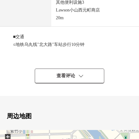
其他便利设施3
Lawson小山西元町商店
20m
■交通
○地铁乌丸线"北大路"车站步行10分钟
■房源特徴
○实际使用面积：59.91平米
○地上5层的4楼部分的3K
查看评论
○光照、通风关于采光房(南、东)良好
○能希望5山送神火(大写字母)(依据天气好坏)
周边地图
+