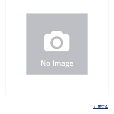
＞ 用语集