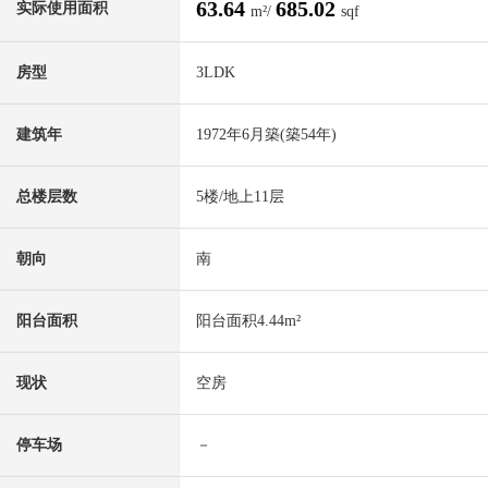
63.64
685.02
实际使用面积
m²/
sqf
房型
3LDK
建筑年
1972年6月築(築54年)
总楼层数
5楼/地上11层
朝向
南
阳台面积
阳台面积4.44m²
现状
空房
停车场
－