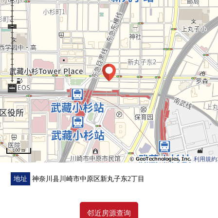
・有洗碗机的厨房
・壁橱
・门口收纳
▼翻新内容(2026年6月实施)
・厨房(组合厨房、W2290、洗碗机)
・浴室(整体卫浴.1216)
−
・厕所(附带温水冲洗马桶座的厕所)
・洗脸室(盥洗台、防水洗衣机底座)
・管道的铺设(热水供应，排水，煤气管道(专有部分))
・供水管(比专有小组内部跳水)
・热水供应设备(在热水供应器、再加热、多功能遥控)
100 m
・地板：地板(LDK，西式房间，走廊)
利用規約
・地板：层瓷砖(门口，洗脸室，厕所，脱衣服的室)
・墙天花板：Cross张替
地址
神奈川县川崎市中原区新丸子东2丁目
・门
・空调先行管道的铺设(西式房间1.2.LDK)
邻近房源查询
・室内清洁其他