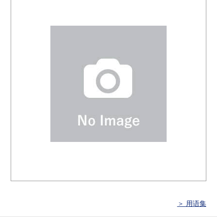
＞ 用语集