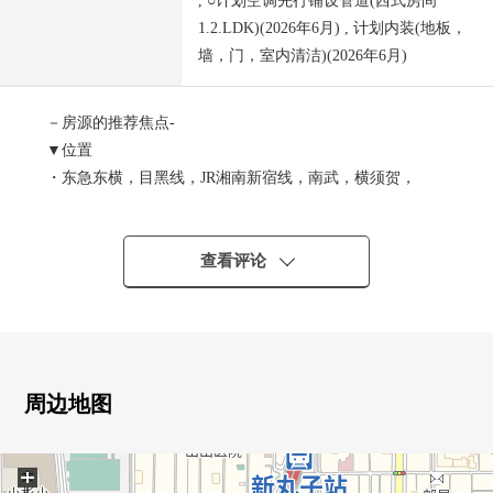
, ○计划空调先行铺设管道(西式房间
1.2.LDK)(2026年6月) , 计划内装(地板，
墙，门，室内清洁)(2026年6月)
－房源的推荐焦点-
▼位置
・东急东横，目黑线，JR湘南新宿线，南武，横须贺，
总武，相铁，埼京线"武藏小杉"车站步行2分钟
▼Mansion的特徴
查看评论
・朝南的边角房的3LDK Mansion。
・把LDK和西式房间2接在一起的大的2WAY阳台
▼房间的特徴
・能从约13.2张塌塌米LDK全居室移动到的振分房型
周边地图
・朝南的阳台
+
▼设备