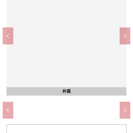
西式房间
西式房间
西式房间
西式房间
西式房间
西式房间
共有部分
厨房
收纳
收纳
收纳
日本医科大学武藏小杉医院(约550m)
东急商店武藏小杉商店(约370m)
松本清武藏小杉北口店(约220m)
川崎市立上丸子小学(约570m)
川崎市立中原中学(约1100m)
foodium武藏小杉(约370m)
约4.8张塌塌米西式房间
约4.8张塌塌米西式房间
约4.5张塌塌米西式房间
约4.5张塌塌米西式房间
约4.5张塌塌米西式房间
6.2张塌塌米西式房间
6.2张塌塌米西式房间
6.2张塌塌米西式房间
Emblem
洗碗机
外观
客厅
客厅
客厅
客厅
厨房
厨房
室内
室内
室内
鞋柜
门口
阳台