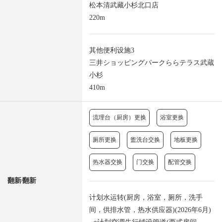
松本清武藏小杉北口店
220m
其他便利设施3
三井ショッピングパークららテラス武蔵
小杉
410m
流理台（厨房）更换
浴室更换
厕所更换
盥洗台交换
地板更换
热水器交换
门交换
配管交换
翻新⁄翻新
计划水运转(厨房，浴室，厕所，洗手
间，供排水管，热水供应器)(2026年6月)