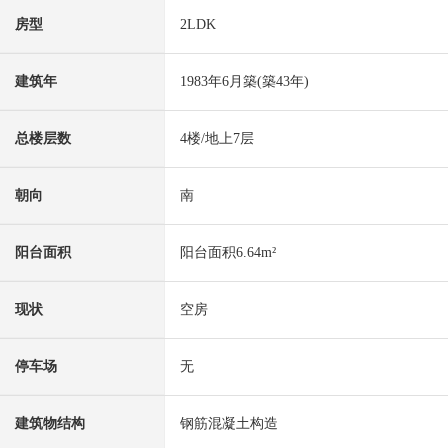
房型
2LDK
建筑年
1983年6月築(築43年)
总楼层数
4楼/地上7层
朝向
南
阳台面积
阳台面积6.64m²
现状
空房
停车场
无
建筑物结构
钢筋混凝土构造