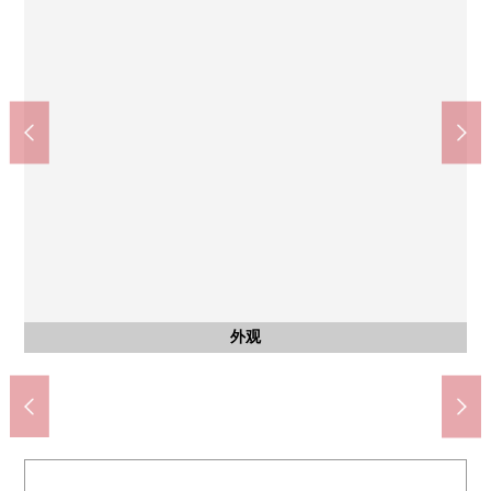
共有部分
共有部分
受到集合邮件
自行车停放处
外观
入口
入口
入口
入口
入口
入口
外观
外观
外观