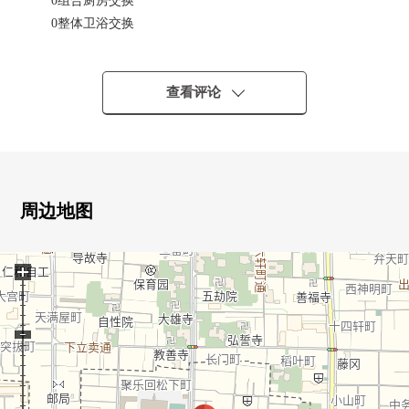
0组合厨房交换
0整体卫浴交换
0厕所更换
0盥洗台交换
0墙、天花板Cross张替(西式房间，LDK)
查看评论
◆ 交通
0能使用2车站2线
・到JR山阴本线"圆町"车站步行11分钟
・到地铁东西线"二条"车站步行12分钟
周边地图
◆ 推荐的要点
+
0实际使用面积56平米的2LDK
0约10.8张塌塌米LDK
0朝南的阳台
0开放式厨房
0步入式衣帽间
0附带监视器的内部对讲机