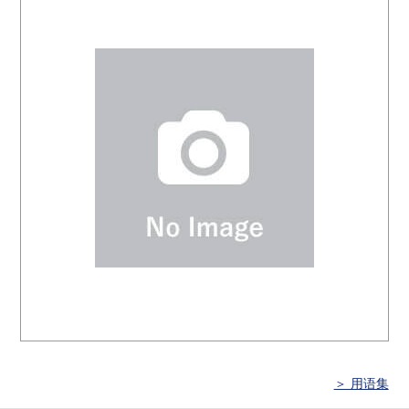
＞ 用语集