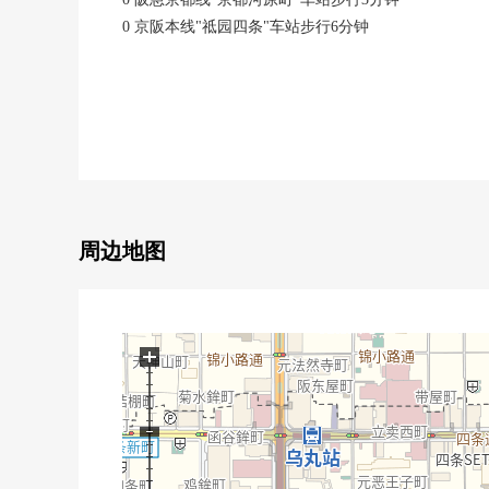
0 京阪本线"祗园四条"车站步行6分钟
0 地铁乌丸线"四条"车站步行12分钟
■特徴
0 实际使用面积82.96平米，2LDK
0 适合边角房、东面的阳台
0 浴室暖气烘干机(雾有桑拿房)
0 餐具冲洗烘干机
0 附带监视器的防盗门
周边地图
0 附带监视器的内部对讲机
0 24小时可外出丢垃圾
0 智能快递柜
+