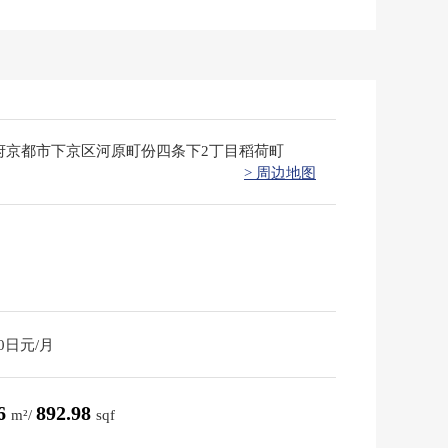
府京都市下京区河原町份四条下2丁目稻荷町
> 周边地图
50日元/月
96
892.98
m²/
sqf