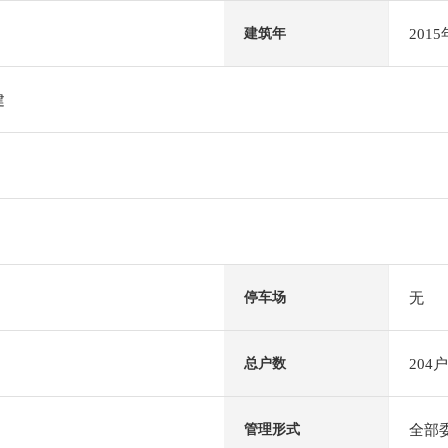
201
建筑年
建
无
停车场
204户
总户数
全部
管理形式