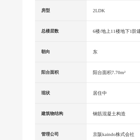
2LDK
房型
6楼/地上11楼地下1阶
总楼层数
东
朝向
阳台面积7.70m²
阳台面积
居住中
现状
钢筋混凝土构造
建筑物结构
京阪kaindo株式会社
管理公司