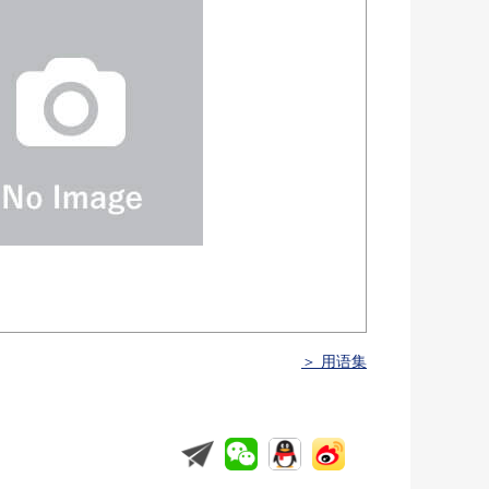
＞ 用语集