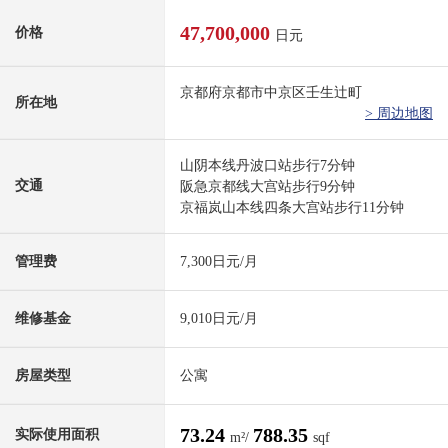
47,700,000
价格
日元
京都府京都市中京区壬生辻町
所在地
> 周边地图
山阴本线丹波口站步行7分钟
交通
阪急京都线大宫站步行9分钟
京福岚山本线四条大宫站步行11分钟
管理费
7,300日元/月
维修基金
9,010日元/月
房屋类型
公寓
73.24
788.35
实际使用面积
m²/
sqf