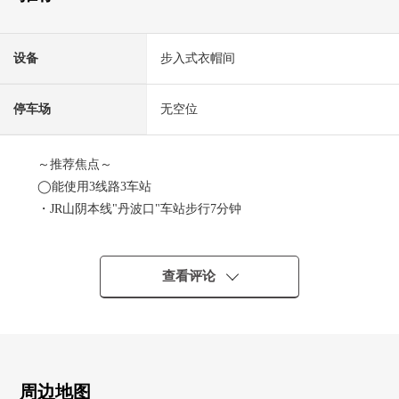
设备
步入式衣帽间
停车场
无空位
～推荐焦点～
◯能使用3线路3车站
・JR山阴本线"丹波口"车站步行7分钟
・阪急京都线"大宫"车站步行9分钟
・京都幸运电力铁道公司岚山本线"四条大宫"车站步行11分
钟
查看评论
◯约73.24平米的3LDK型
◯东面朝向的9楼部分
◯274户ＢＩＣ地方自治团体
◯有步入式衣帽间
◯有贮藏室
周边地图