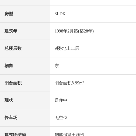
房型
3LDK
建筑年
1998年2月築(築28年)
总楼层数
9楼/地上11层
朝向
东
阳台面积
阳台面积8.99m²
现状
居住中
停车场
无空位
建筑物结构
钢筋混凝土构造