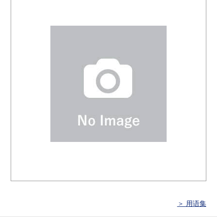
＞ 用语集