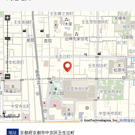
～LIFE信息～
+
◯松本五条店约280m
◯Fresco五条壬生川商店约630m
◯7-Eleven京都壬生辻町商店约140m
◯Welcia鸭预先京都五条店约300m
◯光德公园约180m
◯京都市立朱雀第3小学约510m
◯京都市立松原中学约640m
−
100 m
利用規約
地址
京都府京都市中京区壬生辻町