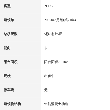
房型
2LDK
建筑年
2005年3月築(築21年)
总楼层数
5楼/地上5层
朝向
东
阳台面积
阳台面积7.01m²
现状
出租中
停车场
无
建筑物结构
钢筋混凝土构造