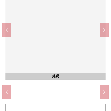
共有部分
共有部分
共有部分
共有部分
共有部分
其他当地
其他当地
京都市立開睛小中学校(约700m)
京都市立開睛小中学校(约700m)
Fresco寺町商店(约800m)
垃圾垃圾场
内部对讲机
智能快递柜
集合信箱
前面道路
前面道路
停车场
外观
外观
外观
名牌
入口
入口
入口
入口
入口
入口
入口
入口