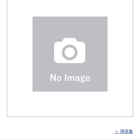
＞ 用语集