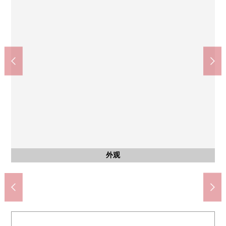
共有部分
共有部分
共有部分
共有部分
其他当地
其他当地
其他当地
其他当地
AEON食物风格山科椥辻商店(约300m)
7-Eleven山科椥辻东浦町商店(约200m)
京都市立勧修中学校(约1260m)
京都山科椥辻邮局(约120m)
东野公园(约300m)
智能快递柜
集合信箱
前面道路
前面道路
前面道路
前面道路
防盗门
外观
外观
外观
名牌
入口
入口
入口
入口