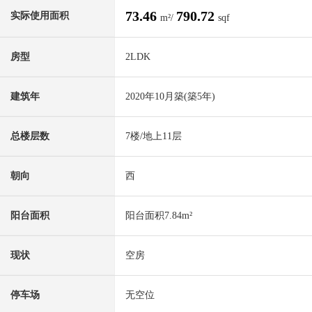
73.46
790.72
实际使用面积
m²/
sqf
房型
2LDK
建筑年
2020年10月築(築5年)
总楼层数
7楼/地上11层
朝向
西
阳台面积
阳台面积7.84m²
现状
空房
停车场
无空位