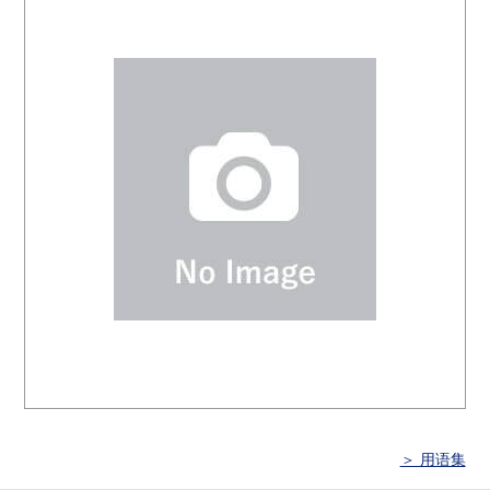
＞ 用语集