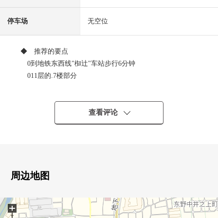
停车场
无空位
◆ 推荐的要点
0到地铁东西线"椥辻"车站步行6分钟
011层的.7楼部分
0实际使用面积73.46平米的2LDK
0地板暖气(LDK部分)
0内装洗碗机
查看评论
0浴室烘干机
0温水冲洗马桶座
0宠物饲养可(有出自规章的限制)
0智能快递柜
0防盗门
周边地图
0附带彩色监视器的内部对讲机
+