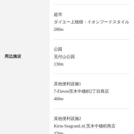
超市
ダイエー上穂積・イオンフードスタイル
280m
公园
周边施设
见付山公园
130m
其他便利设施1
7-Eleven茨木中穗积2丁目商店
460m
其他便利设施2
Kirin-SeagramLtd.茨木中穗积商店
370m