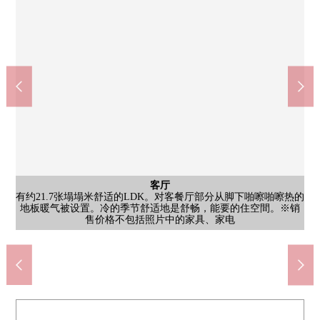
公共汽车
客厅
客厅
客厅
门口
院子
有约21.7张塌塌米舒适的LDK。对客餐厅部分从脚下啪嚓啪嚓热的
在有开放感觉的2楼客厅，光照也，日中，亮的阳光好好照射，拥
在宽敞的1616尺寸的浴室治疗1日的疲劳的放松时间。浴室烘干机
面向朝南的阳台的客厅窗大，并且是自然光在的舒服的空间。天
是有以和睦为基调的趣味的门口。为能充分收藏的鞋柜被配置，
是有同日式房间邻接的风趣的屋内庭园。根据喜好安排种植，能
社会福利法人恩赐财团大阪府济纯朴的会茨木医疗福利Center大
外观
厨房
洗脸
厕所
室内
室内
门口
阳台
阳台
为有纵深放椅子以及桌子，可以享受日光浴或者阅读。能比LDK
地板暖气被设置。冷的季节舒适地是舒畅，能要的住空間。※销
三泽住宅株式会社施工的铁骨造的建筑物。是开发分块出售的土
花板感觉清醒的看得见的嵌顶灯让更广泛地感到空间，上演时尚
背面正设有碗橱，也作为家电堆放处可以使用。为也变成工作空
被设置，因为能使洗的衣物干燥所以在意雨天以及花粉的季节是
洗脸盘子旁边的空间大，并且能干练进行忙的早晨的打扮。从属
在天然的味道是有干净的感的厕所空间。洗手柜台被设置，考虑
有吊戸棚型的收纳。被褥、枕头等的床上用品类，孩子的玩具，
是为两面派采光明亮地平稳的日式房间。一边观察屋内庭园，一
不仅家族的鞋类而且，也作为宠物的散步时使用的先导或者大手
宽敞是经过提炼的印象的门口。到储藏室因为交通便捷所以能作
从日式房间鉴赏。为也正和走廊部分的接触中也有作为采光的功
因为适度地阻碍来自外面的视线所以是隐私被保持的阳台。对植
挤。另外，因为难以在意来自道路的视线所以隐私也容易被保
Kirin-SeagramLtd.茨木中穗积商店(约370m)
7-Eleven茨木中穗积2丁目商店(约460m)
大荣上穗积、AEON食物风格(约280m)
阪府济纯朴的会茨木医院(约270m)
永旺梦乐城茨木商店(约1330m)
茨木市立西中学校(约410m)
茨木中穗积邮局(约420m)
joshin茨木商店(约810m)
春日小学(约800m)
地里面的住宅兼的诊疗所。为两面道路，是通风、采光良好。
女儿节在季节花纹的小东西感觉清醒的收纳来。也有佛龛。
物的浇水以及鞋的也把在打扫视为好东西的洗手台被设置。
于能把洗脸工具或者洗涤剂等的存货放到的存储空间。
为回家时的西服收纳以及生活必需品的存货利用。
间在和家族以及朋友烹调的时候好像视为好东西
持。是作为家族团栾的空间积极活动的LDK。
卫生面。用温水冲洗马桶座舒适地可以使用。
进出，好像也能在家的工作的时候随便修整
售价格不包括照片中的家具、家电
便利。在霉对策，也视为好东西。
提包等的收纳场所可以使用。
步行10分钟。春日小学
边能舒适地舒畅。
步行11分钟。
步行17分钟。
步行4分钟。
步行6分钟。
步行5分钟。
步行6分钟。
步行6分钟。
步行4分钟。
的气氛。
能面。