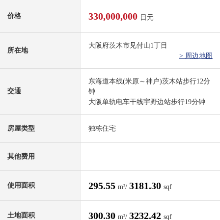
330,000,000
价格
日元
大阪府茨木市见付山1丁目
所在地
> 周边地图
东海道本线(米原～神户)茨木站步行12分
交通
钟
大阪单轨电车干线宇野边站步行19分钟
房屋类型
独栋住宅
其他费用
295.55
3181.30
使用面积
m²/
sqf
300.30
3232.42
土地面积
m²/
sqf