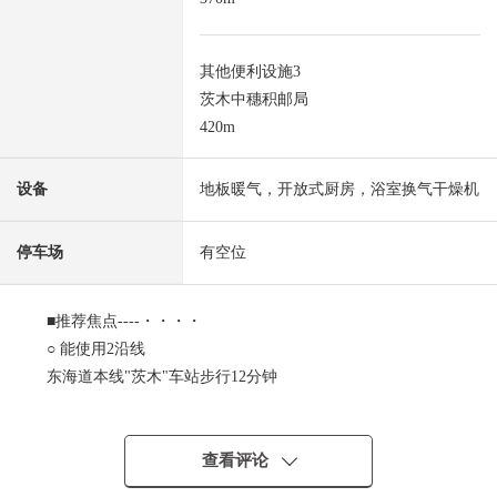
其他便利设施3
茨木中穗积邮局
420m
设备
地板暖气，开放式厨房，浴室换气干燥机
停车场
有空位
■推荐焦点----・・・・
○ 能使用2沿线
东海道本线"茨木"车站步行12分钟
大阪单轨电车干线"宇野边"车站步行19分钟
○ 三泽住宅株式会社施工的二手的独栋住宅兼的诊疗所
○ 开发分块出售的土地里面的区划准备的清静的住宅区
查看评论
○ 为两面试道路通风、采光良好