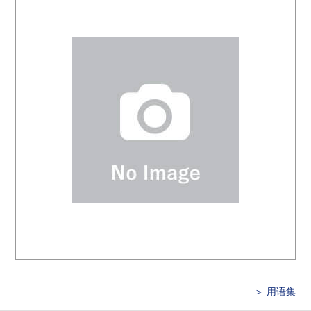
＞ 用语集