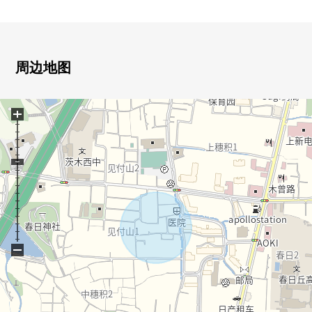
○ 2010年(2010年)12月築
○ 土地面积300.30平米(约90.84坪)
○ 建筑面积295.55平米(约89.40坪)
○ 4SLDK的房型
周边地图
○ 地板暖气有(客餐厅)
○ 有舒适的约21.7张塌塌米LDK
+
○ 有超过6.0张塌塌米各居室，壁橱
○ 开放式厨房、IH厨房
○ 有风趣的屋内庭园
○ 有窗的浴室
○ 有步入式衣帽间
○ 有停车场4台分(有出自车型的限制)
○ 礼貌地使用室内
−