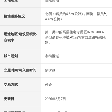
土地用途
住宅用地
北侧：幅员约4.8m(公路)，南侧：幅员约
接壤道路情况
4.4m(公路)
第一类中的高层住宅专用区/60%/200%
用途地区/建筑面积比/
※但是容积率被对192%前面道路幅员限
容积率
制。
城市规划
市街区域
交屋时间/可入住时间
需讨论
交易方式
仲介
更新日
2026年8月7日