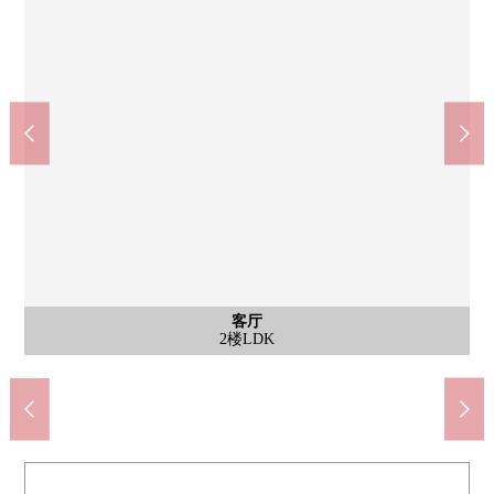
含有前面道路的外观
含有前面道路的外观
公共汽车
客厅
外观
客厅
厨房
厨房
洗脸
室内
室内
室内
室内
室内
室内
室内
收纳
门口
厕所
厕所
阳台
外观
外观
含有前面道路的外观照片
含有前面道路的外观照片
丸谷茨木商店(约430m)
平和堂真砂店(约880m)
水路小学(约370m)
南中学校(约780m)
1楼西式房间
1楼西式房间
1楼西式房间
2楼西式房间
2楼西式房间
2楼西式房间
外观照片
外观照片
2楼LDK
1楼厕所
2楼厕所
盥洗台
LDK
外观
厨房
厨房
浴室
室内
收纳
门口
阳台