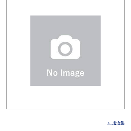
＞ 用语集