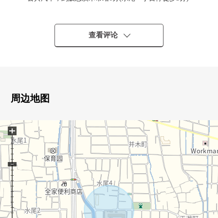
0区划的准备的清静的住宅地
0厕所·阳台2个地方有
※因为是空房所以随便可以看
查看评论
■室内一部分翻新济(2026年4月)--------------・・・・
0改为日式房间⇒西式房间(踢脚板，Cross换新)
0浴室交换
0张贴LDK、全居室层瓷砖
周边地图
0张贴盥洗台靠垫层
0阳台防水工程
+
0室内清洁
■在好的房源循环的窍门
"参观负责代理商和物件积极"的
在主页以及纸面，从实物感到能不知道的信息，在不和希
望准确的时候就这样也在负责代理商万一转告的话精度下
一个介绍房源特别停。首先参观吧。