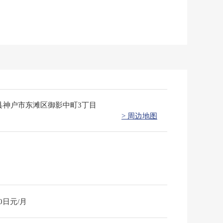
县神户市东滩区御影中町3丁目
> 周边地图
60日元/月