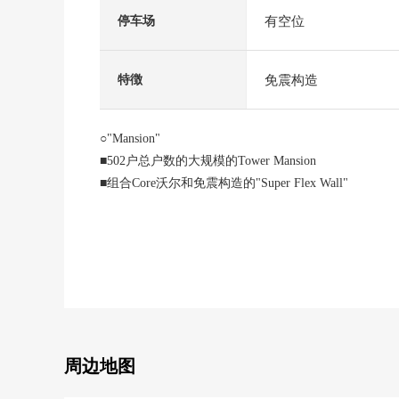
有空位
停车场
免震构造
特徴
○"Mansion"
■502户总户数的大规模的Tower Mansion
■组合Core沃尔和免震构造的"Sup
■像酒店的内走廊式样
■设置低层、高层用，共计6台电梯
■365天24小时有人管理体制
■安心的三倍安全系统
■设置各层垃圾站(24小时可)
■宠物饲养可(有另外的细则)
■商业设施"御像kurasse"和直达的位置
■能使用3沿线的位置
周边地图