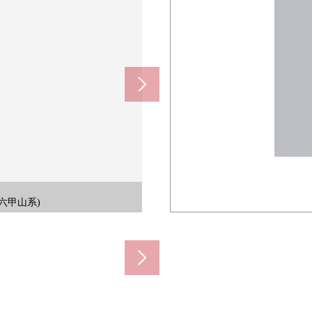
室内了。销售价格不包括家具。
亮的空间，舒适地舒畅，能要。
敞的步入式衣帽间。
方便的组合厨房。
套共计6套电梯。
套共计6套电梯。
套共计6套电梯。
的步入式衣帽间。
的步入式衣帽间。
重的空间继续。
重的空间继续。
在露台直接连接。
在露台直接连接。
眺望、黄昏)
眺望、夜景)
壁龛空间。
高天花板。
壁龛空间。
六甲山系)
神户的海)
六甲山系)
体卫浴。
宫方面)
向阳台。
向阳台。
良好。
良好。
入口。
入口。
息室。
设置。
景。
侧)
。
。