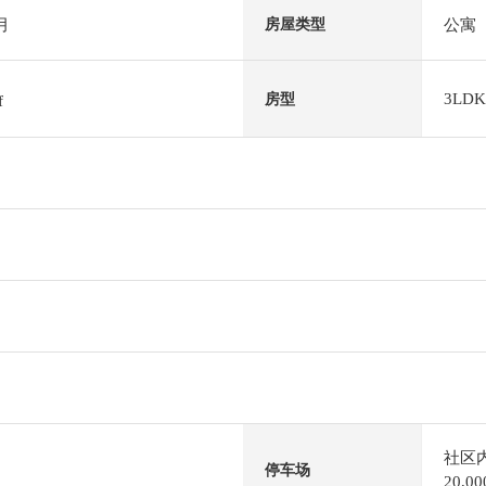
月
公寓
房屋类型
3LDK
房型
f
社区
停车场
20,