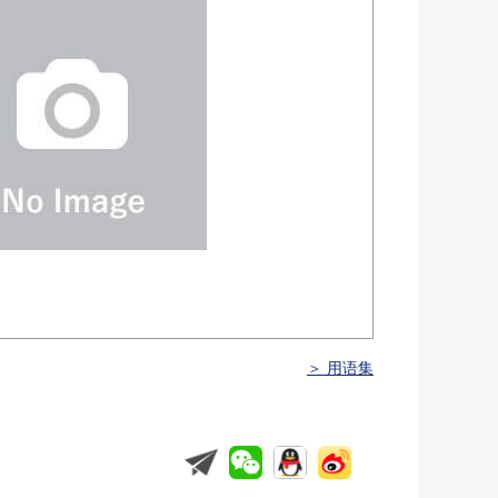
＞ 用语集