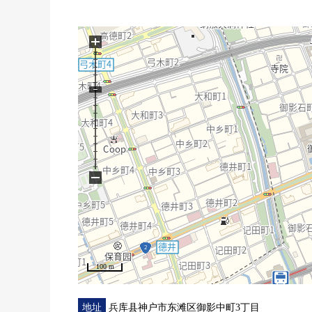
○"房间"
■为43楼，南西，阳光、通风、风景良好
■看到六甲山系、三宫方面的景观
+
■尘埃的飞起来，防止意，从脚下热的地板暖气(客厅·餐
■全部的FLAT设计，无效的架子设计
■1418尺寸的宽敞的浴室
■走廊收纳或者两个步入式衣帽间等的充实的存储
■礼貌地使用室内。
−
100 m
地址
兵库县神户市东滩区御影中町3丁目