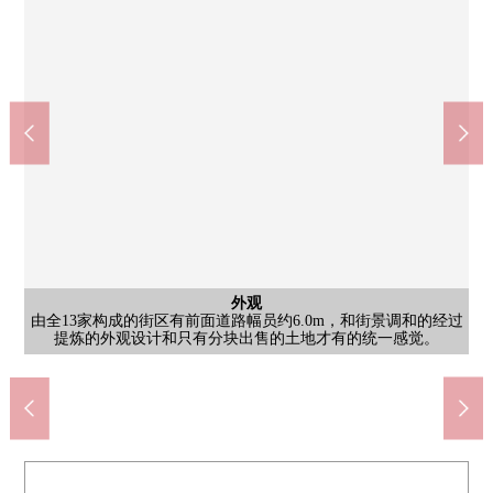
公共汽车
日式房间
西式房间
西式房间
其他当地
客厅
客厅
客厅
其他
约19.5张塌塌米大的客厅是如果家族自然聚集的舒服的空间。※图
[浴室]在1618尺寸的宽敞的浴室舒适地治疗每天的疲劳。因为有换
[客厅]因为导线是正结实地能消掉的房型所以餐桌以及沙发，低桌
[约19.5张塌塌米LDK]是有能舒服地渡过的明亮地开放的感觉的客
[约8.1张塌塌米西式房间]主卧室有宽敞的除了床以外用约8.1张塌
[约4.6张塌塌米日式房间]约19.5张塌塌米LDK和邻接的约4.6张塌
和由全13家构成的街区和前面道路幅员约6.0m，街景调和的经过
和由全13家构成的街区和前面道路幅员约6.0m，街景调和的经过
[约5.2张塌塌米西式房间]是容易把室内装饰的搭配换成的简单的
外观
厨房
洗脸
厕所
客厅
客厅
客厅
厨房
厨房
阳台
阳台
厕所
门口
外观
[客厅]能把同LDK邻接的日式房间接在一起的话变成宽敞的约24张
[客厅]即使在室内有也感到充足的阳光和爽快的风的开放感觉是溢
[客厅]一边注视在客厅休息的家族的姿态，一边采用菜愉快做好的
[厨房]在厨房背面，设置的碗橱已经设置。也有存储空间，也作为
[厨房]一边做厨房工作，一边享受与重要的家族的会话。是家族的
[门口]在来客进入了的时候也使住mau人心跳的漂亮的门口因为有
厅。※图片，CG合成家具、供给品的配置例在实际的室内了。销
片，CG合成家具、供给品的配置例在实际的室内了。销售价格不
[盥洗台]作为联想起酒店的奢华的盥洗台。便于外表的检查的3面
由全13家构成的街区有前面道路幅员约6.0m，和街景调和的经过
由全13家构成的街区有前面道路幅员约6.0m，和街景调和的经过
气干燥机所以不在气候以及时间段有关系，能不论什么时候使洗
子等的家具也能结实地布置。请家族在宽松的面积的空间渡过团
塌米日式房间。因为日式房间是从客厅看得到的地方的地方所以
提炼的外观设计，只有分块出售的土地才有的统一感觉某一个景
提炼的外观设计，只有分块出售的土地才有的统一感觉某一个景
[厕所(1楼)]是有独立的洗手器的厕所。有温水冲洗马桶座的，是
塌米放桌子的宽余有的面积。因为具有WIC所以衣服或者小东西
[厨房]厨房有后门，明亮地是开放对象。也充分可以换气。在背
[阳台]南西的阳台到下午的晚的时间照得到太阳，洗的衣物好好
[阳台]南西的阳台到下午的晚的时间照得到太阳，洗的衣物好好
[厕所(2楼)]感到以White为基调的清洁感觉的厕所。为简单的装
装修设计。根据爱好以及嗜好，可以享受各随己愿的房间的建
摄津本山站(JR西日本东海道本线)(约1280m)
冈本站(阪急神户本线)(约1040m)
神户市立本山第2小学(约700m)
公交站冈本9丁目(约80m)
本山中学(约780m)
厨房
门口
院子
其他
镜子被设置。能充分收藏毛巾或者洗脸用具的空白被设定。
提炼的外观设计和只有分块出售的土地才有的统一感觉。
提炼的外观设计和只有分块出售的土地才有的统一感觉。
修，用厕所覆盖物或者垫子喜欢的气氛进行自定义。
[院子]有憧憬的院子的家。园艺也自由地可以享用。
[门口]自然的光从开放性的门口楼梯井倾注到。
作为孩子的游戏室、午睡空间使用的是推荐。
[厨房]在附带洗碗机的组合厨房，支援收拾。
充足的收纳即使有许多鞋所以也放心。
不问季节，舒适的使用的感觉。
有街区用地里面的垃圾站。
能收藏各种各样的东西。
售价格不包括家具。
交流出生于的厨房。
餐具室可以使用。
塌塌米的空间。
面，有碗橱。
的衣物干燥。
出来的客厅。
开放式厨房。
步行13分钟。
步行16分钟。
步行9分钟。
步行9分钟。
包括家具。
聚的时间。
观是魅力。
观是魅力。
步行1分钟
设。
干。
干。