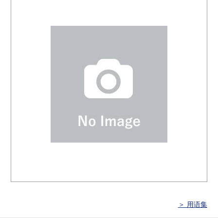
＞ 用语集