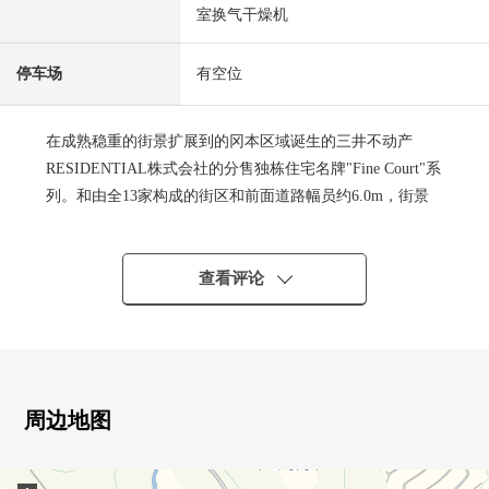
室换气干燥机
停车场
有空位
在成熟稳重的街景扩展到的冈本区域诞生的三井不动产
RESIDENTIAL株式会社的分售独栋住宅名牌"Fine Court"系
列。和由全13家构成的街区和前面道路幅员约6.0m，街景
调和的经过提炼的外观设计，只有分块出售的土地才有的
统一感觉某一个景观是魅力。
位于本山第2小学校区。
查看评论
[交通]
・阪急神户线冈本站步行13分钟
・JR东海道本线摄津本山站步行16分钟
・公交站冈本9丁目步行1分钟
[推荐焦点]
周边地图
・房型：4LDK+3WIC+小房间背后收纳
・停车场空间2台有(出自尺寸的限制有)