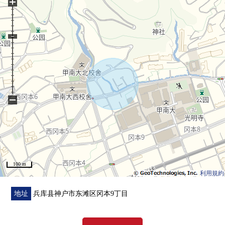
+
・建筑面积：105.69平米(约31.97坪)
・用地面积：157.00平米(约47.49坪)
・约19.5张塌塌米LDK(在地板暖气对客餐厅部分)
・在组合厨房，后门有
(在餐具冲洗烘干机附带3份炉子，净水器的混合栓)
・对约8.1张塌塌米西式房间，约2.3张塌塌米WIC
・浴室尺寸16*18(附带浴室暖气烘干机)，浴室窗有
・小房间背后收纳约6.1张塌塌米有
−
・在1F部分的一部分电动卷帘门使用
・大阪煤气安全使用
100 m
利用規約
地址
兵库县神户市东滩区冈本9丁目