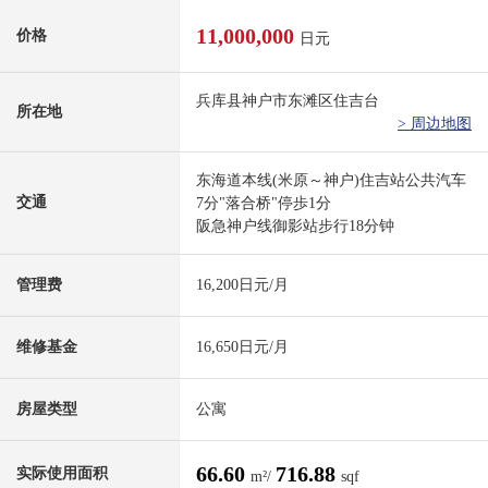
11,000,000
价格
日元
兵库县神户市东滩区住吉台
所在地
> 周边地图
东海道本线(米原～神户)住吉站公共汽车
交通
7分"落合桥"停歩1分
阪急神户线御影站步行18分钟
管理费
16,200日元/月
维修基金
16,650日元/月
房屋类型
公寓
66.60
716.88
实际使用面积
m²/
sqf