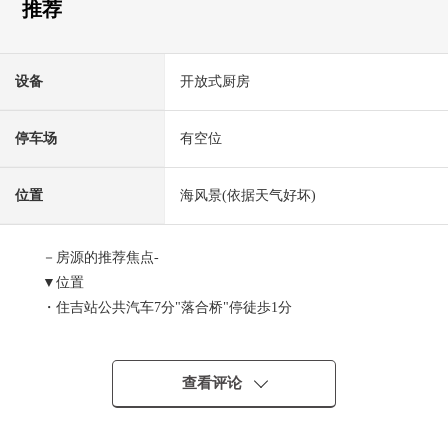
推荐
设备
开放式厨房
停车场
有空位
位置
海风景(依据天气好坏)
－房源的推荐焦点-
▼位置
・住吉站公共汽车7分"落合桥"停徒歩1分
・可以御影站步行18分之二路线使用
・被在绿包围的成熟稳重的居住环境
▼Mansion的特徴
查看评论
・地上7层楼4楼部分的南西
・1994年築的成熟稳重的外观