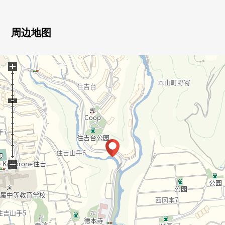
▼房间的特徴
・在约18.7张塌塌米宽敞的LDK有开放感觉
・收纳也在2LDK的房型充实
周边地图
・光照在南西阳台良好
・从室内，看到神户的海和山的景观
+
■ 在找想要的家方面给予帮助的━━━━━・・・
房源的详细、需讨论是如有意向，请跟我们联系。
−