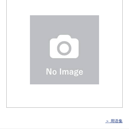
＞ 用语集