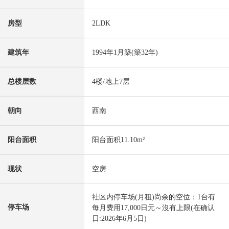
房型
2LDK
建筑年
1994年1月築(築32年)
总楼层数
4楼/地上7层
朝向
西南
阳台面积
阳台面积11.10m²
现状
空房
社区内停车场(月租)尚余的空位：1台有
停车场
每月费用17,000日元～沒有上限(在确认
日:2026年6月5日)