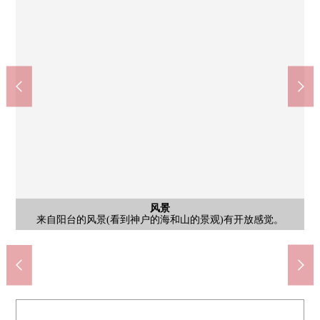
客厅
厕所
LDK是宽敞的约18.7张塌塌米。在阳光插进去的亮的空间，舒适地
是有温水冲洗马桶座的厕所。有便于清扫工具以及存货的收藏的
公共汽车
停车场
风景
风景
风景
客厅
客厅
客厅
洗脸
洗脸
门口
室内
室内
外观
风景
风景
厨房
厨房
阳台
阳台
阳台
门口
室内
室内
室内
客厅
室内
厨房
收纳
入口
入口
入口
其他
其他
外观
来自阳台的风景(看到神户的海和山的景观)有开放感觉。
请渡过治疗1日的疲劳的舒适的公共汽车时间。
得天独厚拥有采光、通风的客厅是亮的空间。
来自阳台的风景(看到神户的海和山的景观)
是亮的太阳的日插进去的感觉好的阳台。
宽松的LDK正创造出舒适的住空間。
也有壁炉，是有气氛的客厅·餐厅。
宽敞，并且容易晒洗的衣物的阳台
是有光照好的开放感觉的阳台。
是能从厨房瞭望客厅的配置。
是有干净的感的洗脸室。
存储空间丰富的洗手间。
是有长椅的宽敞的门口。
西式房间(约6.0张塌塌米)
西式房间(约6.0张塌塌米)
是有长椅的宽敞的门口。
西式房间(约6.0张塌塌米)
西式房间(约6.0张塌塌米)
来自阳台的风景(夜景)。
来自阳台的风景(夜景)。
来自阳台的风景(朝日)
是在南西亮的客厅。
厨房也有存储空间。
开放式柜台厨房
有防盗门的入口
是时尚的外观。
舒畅，能要。
摩托车场地
智能快递柜
吊戸棚。
西式房间
西式房间
停车场
外观
鞋柜
入口
入口