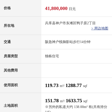
41,800,000
价格
日元
兵库县神户市东滩区鸭子原2丁目
所在地
> 周边地图
交通
阪急神户线御影站步行14分钟
房屋类型
独栋住宅
其他费用
119.73
1288.77
使用面积
m²/
sqf
151.78
1633.75
m²/
sqf
土地面积
※另外的私道大约 138.00m² 有(共有持分