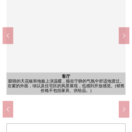
公共汽车
西式房间
西式房间
西式房间
日式房间
客厅
厨房
厕所
厕所
室内
收纳
室内
收纳
风景
其他
是有窗的2楼厕所空间。对墙，有凹凸的Whytcross被给予，被感到
是被在纵向比横向长的空间设立的1楼厕所。为内部有稍大一点的
是1楼收纳。有纵深的存储空间被在木纹的地板和天花板，绿色的
是约9.0张塌塌米西式房间。为从面向阳台的扫出窗，进入舒服的
是绿丰富的风景从大的窗展现的约6.5张塌塌米西式房间。自然光
是约6.0张塌塌米西式房间。为从窗，富裕的绿扩大，自然光充分
是按照室内约6.0张塌塌米西式房间的东西不同的角度。木纹风格
眼睛的天花板和地板上演温暖，能在宁静的气氛中舒适地渡过。
大的窗明亮地照亮手头，一边也烹调以及要洗的东西的时候感到
自然光从大的窗插进去。以木纹风格的重音面板和白为基调的装
是储藏室。从面向阳台的扫出窗，蓝天和绿扩大，能享受有开放
同有窗的2楼9张塌塌米西式房间邻接的步入式衣帽间。为自然光
是按照日式房间的东西不同的角度。隔扇的有个性的花纹正在空
是来自朝南的阳台的风景。为在前面排列低层住宅，夹着道路，
是木露台。木制的格子栅栏被设立，是一边观察外面的绿，一边
西式房间
日式房间
外观
客厅
1楼部分是车库和门口路径，并且爬楼梯的话住房空间伸展。阳台
在窗的外面，绿以及住宅区的风景展现，也感到开放感觉。(销售
是按照约6.5张塌塌米西式房间的东西不同的角度。壁面的壁橱有
面向朝南的大的窗和阳台。木纹的天花板和地板让感到温暖，日
外面的风景，一边能工作。上下的收纳充实，一下子也切烹调器
修正上演安定和干净的感。是宽松的浴缸把脚加长，能舒畅的尺
窗，自然光结实地插进去日中明亮地是有清洁感的气氛。虽然用
干净的感和明亮。从内部的窗进入自然光，日中，也能无照明而
风，与隔壁的建筑物的距离被确保有开放感觉。木纹风格的地板
感觉的风景。木纹风格的地板和白色的墙日中把自然光充分拿进
插进去也衣服以及小东西的进出时明亮地舒适。可动的搁板和衣
充分插进去，不使用照明而日中有能渡过的明亮。木纹风格的地
插进去也能无照明而明亮地渡过日中。木纹风格的地板和成熟稳
的壁橱和门印象深刻，并且从窗进入自然光，是亮的空间，并且
柔软的自然光从拉门窗插进去。在畳铺设的地板，脚感觉舒服，
间提高重音。白壁和成熟稳重的木纹的天花板调和，一边感到和
瓷砖的墙印象深刻的空间设立。左侧的壁橱有搁板，并且右侧有
能放松的空间。在朝南阳光充足，并且是也容易作为园艺以及微
视界打开能享受能到空的扩大和远处的山脉瞭望的开放性的风
能渡过日中。为收纳充实衣服以及小东西也被和感觉清醒整理。
中，自然光充分插进去。(销售价格不包括家具、供给品。)
以白为基调的瓷砖风格简单可是墙是成熟稳重的印象。
并且成熟稳重的木纹的天花板和柱子在空间带来温暖。
具以及餐具，整理。(销售价格不包括家具、供给品。)
收纳力，能和感觉清醒整理衣服以及生活用品。
睦的趣味，一边明亮地是开放性的印象。
板和淡薄的墙颜色上演宁静的气氛。
小的户外生活灵活运用的印象。
价格不包括家具、供给品。)
有个性的单调花纹的拉门。
来，上演舒服的空间。
以及木露台被设定。
重的色调的墙调和。
确保足够的明亮。
架管子被设置。
让感到温暖。
寸感觉。
景。