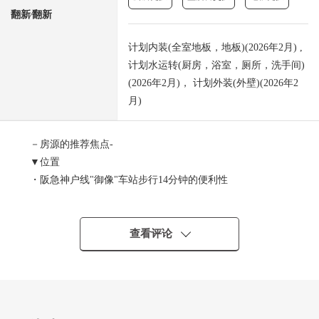
翻新⁄翻新
计划内装(全室地板，地板)(2026年2月) ,
计划水运转(厨房，浴室，厕所，洗手间)
(2026年2月)， 计划外装(外壁)(2026年2
月)
－房源的推荐焦点-
▼位置
・阪急神户线"御像"车站步行14分钟的便利性
・有朝南的Terrace和阳台，阳光良好
▼建筑物的特徴
・2层楼木造，土地约45.91坪
查看评论
▼设备
・地板下边收纳，WIC，阁楼收纳有
・日式房间有壁橱收纳在旁边有门口
▼房间的特徴