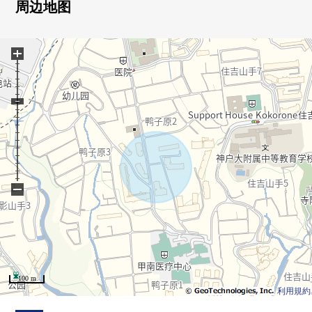
・用约17.5张塌塌米LDK第三版采光明亮地开放对象
周边地图
・在2楼约9.0张塌塌米、约6.5张塌塌米、约6.0张塌塌米的
西式房间
+
・在西式房间的旁边有储藏室
▼翻新内容(2026年2月实施)
・外壁涂抹
・房型变更，纱门张替
・厨房，公共汽车，盥洗台，厕所交换水循环
・监视器电话交换，嵌顶灯设置
・Cross全部、层瓷砖张替
・畳表替，隔扇、拉门张替也完成保养
−
▼周边环境
・第一类低层住宅专用区的成熟稳重的街景
・在南侧幅员约4.4m的公路做约10.5m接面，车的出入也便
利
■ 在找想要的家方面给予帮助的━━━━━・・・
100 m
房源的详细、需讨论是如有意向，请跟我们联系。
利用規約