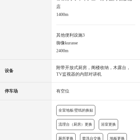
店
1400m
其他便利设施3
御像kurasse
2400m
附带开放式厨房，阁楼收纳，木露台，
设备
TV监视器的内部对讲机
停车场
有空位
全室地板/壁纸的换贴
流理台（厨房）更换
浴室更换
厕所更换
盥洗台交换
地板更换