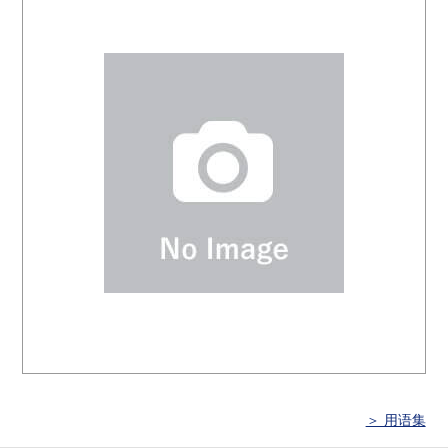
＞ 用语集