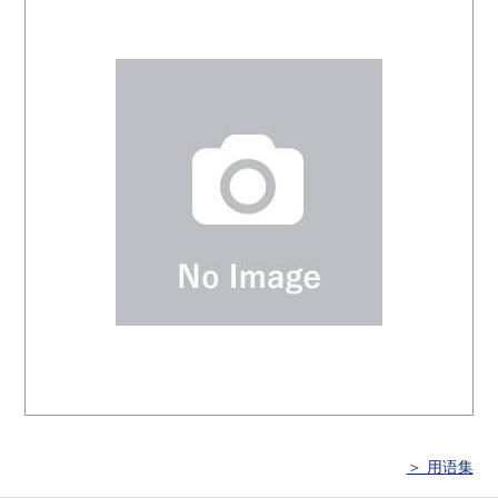
＞ 用语集