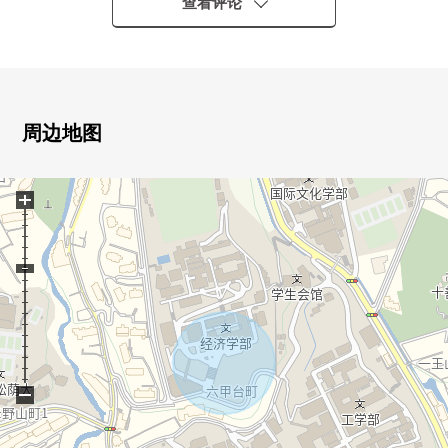
(2025年4月)
查看评论
内装煤气灶交换，厕所更换、浴缸，有淋浴的混合栓交
换，盥洗台交换，门口门交换
隔扇换新(1楼日式房间)，门交换(1楼西式房间，3楼西式房
间)
CF张替(DK)，Cross换新、拉门换新、畳新制(3楼日式房间)
周边地图
室内清洁
■1台汽车空间(有尺寸限制)
+
■在对1楼部分，对感到开放感觉的露台已经设置
■是自然富裕的居住环境。
−