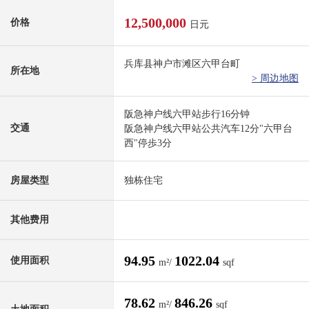
12,500,000
价格
日元
兵库县神户市滩区六甲台町
所在地
> 周边地图
阪急神户线六甲站步行16分钟
交通
阪急神户线六甲站公共汽车12分"六甲台
西"停歩3分
房屋类型
独栋住宅
其他费用
94.95
1022.04
使用面积
m²/
sqf
78.62
846.26
m²/
sqf