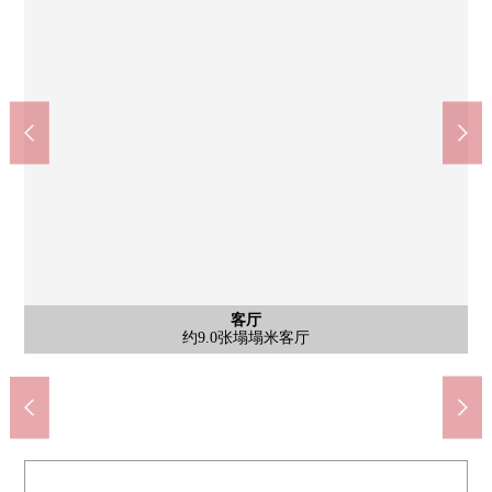
阪急神户线"六甲"车站(约1270m)
神户市立长峰中学(约1900m)
神户市立鹤甲小学(约970m)
神户海星医院(约1130m)
公共汽车
日式房间
日式房间
西式房间
西式房间
西式房间
日式房间
日式房间
客厅
外观
客厅
厨房
洗脸
厕所
室内
室内
门口
阳台
风景
阳台
阳台
其他
其他
其他
其他
外观
外观
西式房间约6.5张塌塌米阳光良好度
有西式房间约8.5张塌塌米存储空间
有西式房间约8.5张塌塌米存储空间
有日式房间6张塌塌米存储空间
有日式房间6张塌塌米存储空间
面向日式房间8张塌塌米阳台
面向日式房间8张塌塌米阳台
外观1980年6月建築住戸
约9.0张塌塌米客厅
风景(从2楼阳台)
组合厨房被设置
西侧室外楼梯
步行24分钟。
3楼南侧阳台
步行16分钟
步行15分钟
步行13分钟
公共汽车
室内楼梯
室内楼梯
东面阳台
西侧露台
2楼阳台
客厅
洗脸
厕所
门口
露台
露台
外观
外观