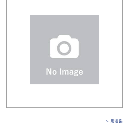
＞ 用语集