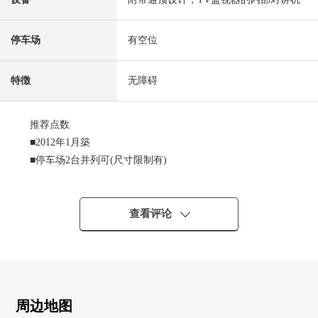
停车场
有空位
特徴
无障碍
推荐点数
■2012年1月築
■停车场2台并列可(尺寸限制有)
■阪急今津线"甲东园"车站步行16分钟
■已经能源农场设置
■约20.0张塌塌米LDK，开口部广泛地亮。
查看评论
▼特徴
・家族休息的客餐厅是一部分楼梯井式样
・洗碗机搭载厨房独立，打
・在2楼汇集水周围，考虑家务流迹线
周边地图