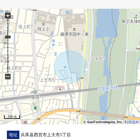
・在互相见面的机会增加的客厅楼梯
・2面各西式房间从属于采光设计、存储空间
+
・对南、西的2面设置阳台
・1楼厕所是来自储藏室、礼堂的2WAY
−
100 m
利用規約
地址
兵库县西宫市上大市5丁目