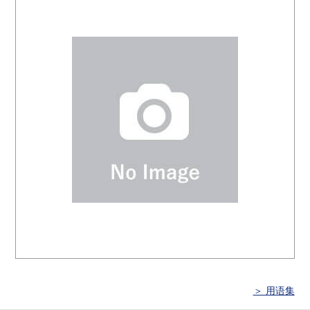
＞ 用语集