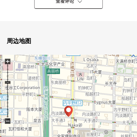
・大阪Metro谷町线"天满桥"车站步行10分钟
查看评论
・大阪Metro堺筋线/中央线"堺筋本町"车站步行11分钟
■推荐焦点
・14层楼地上，11楼部分
・实际使用面积98.07平米3SLDK的房型
周边地图
・关于3一方采光房，阳光通风良好
・有所有房间窗。
+
・各房间有收纳。
・门口有门，有独立感觉。
■周边环境
・THE Kitahama PLAZA步行9分钟(约700m)
・京阪City商城步行11分钟(约850m)
・LIFE天神桥商店步行4分钟(约250m)
・Koyo内本町商店步行7分钟(约500m)
−
・全家便利店本町桥商店步行2分钟(约120m)
・在7-Eleven大阪大公司桥的前面的商店步行4分钟(约