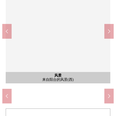
客厅
※是VR合成虚拟家具之后的照片。买卖对象不包括室内的家具、
在7-Eleven大阪大公司桥的前面的商店(约270m)
THE Kitahama PLAZA(约700m)
全家便利店本町桥商店(约120m)
杉药房瓦町1丁目商店(约550m)
LIFE天神桥商店(约250m)
Koyo内本町商店(约500m)
大阪高丽桥邮局(约180m)
京阪City商城(约850m)
中大江公园(约250m)
西式房间
西式房间
西式房间
其他当地
其他当地
停车场
风景
外观
客厅
洗脸
厕所
阳台
阳台
门口
门口
入口
入口
入口
外观
宽敞的约15.2张塌塌米生活※家具消shio在虚拟是给予的照片。
沿着松屋街道位于的一套公寓房间的个人所有权。
门口立刻的宽敞的西式房间(约7.7张塌塌米)
行李能在整个外出里收到的智能快递柜
有鞋柜和外表被整理的全身镜子。
住戸的独立感觉有的玄关空间
地上14层的地下1楼的Mansion
有防盗门，安全面也放心。
西式房间(约7.7张塌塌米)
西式房间(约5.2张塌塌米)
来自阳台的风景(西)
种植被整理的入口
自行车停放处
步行11分钟。
步行9分钟。
步行4分钟。
步行7分钟。
步行2分钟。
步行4分钟。
步行7分钟。
步行3分钟。
步行4分钟。
供给类。
洗脸室
停车场
厕所
阳台
阳台
外观