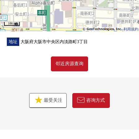
270m)
・杉药房瓦町1丁目商店步行7分钟(约550m)
・大阪高丽桥邮局步行3分钟(约180m)
100 m
・中大江公园步行4分钟(约250m)
利用規約
■ 在找想要的家方面给予帮助
地址
大阪府大阪市中央区内淡路町3丁目
房源的详细、需讨论是如有意向，请跟我们联系。
邻近房源查询
最受关注
咨询方式