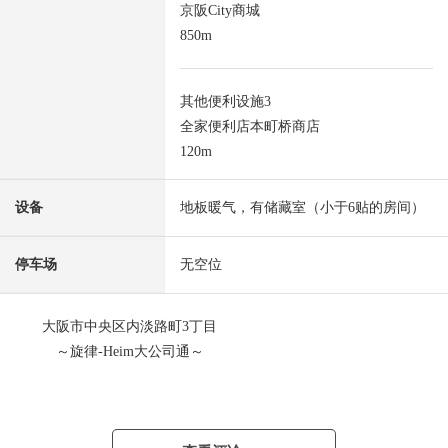
京阪City商城
850m
其他便利设施3
全家便利店本町桥商店
120m
设备
地板暖气，有储藏室（小于6贴的房间）
停车场
无空位
大阪市中央区内淡路町3丁目
～旋律-Heim大公司通～
■最近车站
・大阪Metro堺筋线"北滨"车站步行9分钟