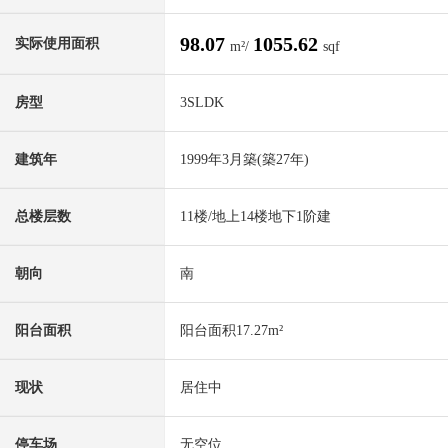
98.07
1055.62
实际使用面积
m²/
sqf
房型
3SLDK
建筑年
1999年3月築(築27年)
总楼层数
11楼/地上14楼地下1阶建
朝向
南
阳台面积
阳台面积17.27m²
现状
居住中
停车场
无空位