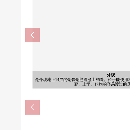
外观
外观
外观
是外观地上14层的钢骨钢筋混凝土构造。位于能使用
是外观地上14层的钢骨钢筋混凝土构造。位于能使用
是外观地上14层的钢骨钢筋混凝土构造。位于能使用
7-Eleven大阪内本町2丁目商店
Lawson内本町2丁目商店(约
杉药房谷町四丁目商店(约35
Koyo内本町商店(约100
LIFE天神桥商店(约650
大阪内本町邮局(约70m
中大江公园(约200m)
其他当地
其他当地
其他当地
入口
入口
入口
入口
勤、上学、购物的容易渡过的
勤、上学、购物的容易渡过的
勤、上学、购物的容易渡过的
步行2分钟。
步行9分钟。
步行1分钟。
步行1分钟。
步行5分钟。
步行1分钟。
步行3分钟。
前面道路
防盗门
邮件角
入口
入口
路径
入口