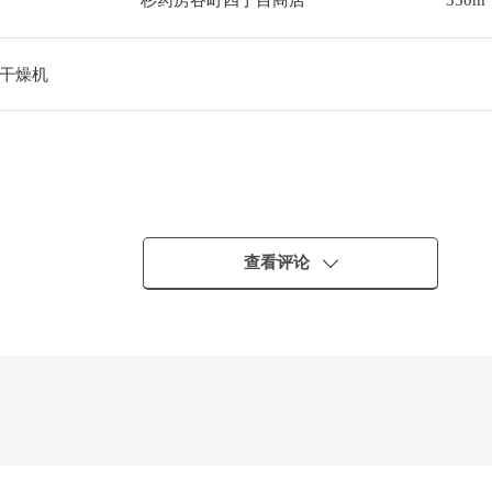
杉药房谷町四丁目商店
350m
干燥机
查看评论
钟