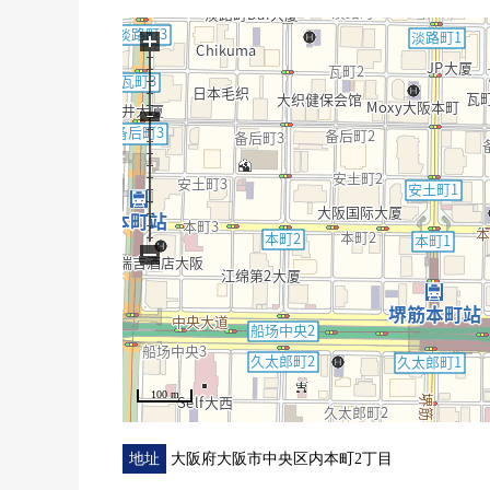
・有浴室烘干机、再加热功能
+
■ 已经2025年8月翻新完成
・厨房
・厕所
・浴室
・洗衣槽
・门
・地板新制
−
・层瓷砖，CF，Cross张替
・室内清洁
■ 周边环境
・KOHYO内本町商店约100m(步行2分钟)
・Lawson内本町2丁目商店约40m(步行1分钟)
100 m
・中大江公园约200m(步行3分钟)
--------------------------------------------------------
地址
大阪府大阪市中央区内本町2丁目
请咨询方式随便参观♪