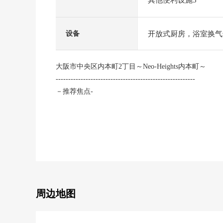
其他便利设施3
开放式厨房，浴室换气
设备
大阪市中央区内本町2丁目～Neo-Heights内本町～
--------------------------------------------------------
－推荐焦点-
■ 最近车站
・大阪Metro谷町线/中央线"谷町四丁目"车站步行6分
・大阪Metro堺筋线/中央线"堺筋本町"车站步行7分钟
■ 特徴
・钢骨钢筋混凝土构造14阶建11楼部分
・实际使用面积61.25平米3LDK的房型
周边地图
・通风在东北边角房良好
・有柜台厨房，洗碗机