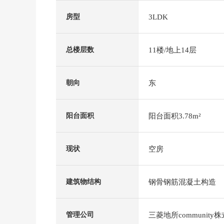
3LDK
房型
11楼/地上14层
总楼层数
东
朝向
阳台面积3.78m²
阳台面积
空房
现状
钢骨钢筋混凝土构造
建筑物结构
三菱地所community
管理公司