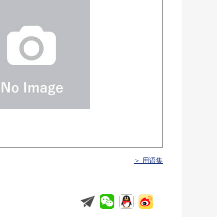
＞ 用语集