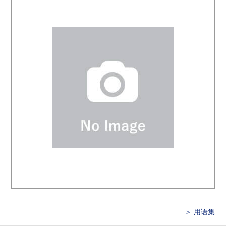
＞ 用语集