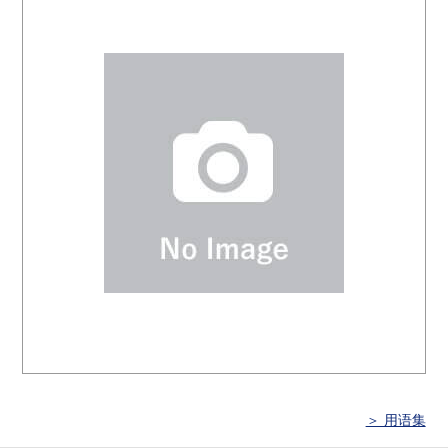
＞ 用语集