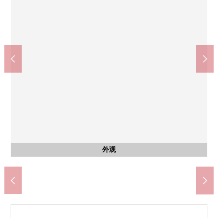
其他当地
业务超市TAKENOKO吹田原町商店(约1380m)
Welcia吹田朝日丘商店(约800m)
Lawson吹田圆山商店(约610m)
吹田千里山西邮局(约1330m)
Palos第1快乐园(约500m)
丰津中学(约1820m)
山手小学(约480m)
摩托车堆放处
其他当地
其他当地
停车场
停车场
外观
外观
外观