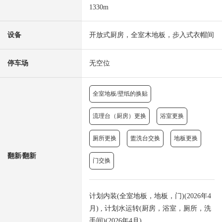
1330m
设备
开放式厨房，全室木地板，步入式衣帽间
停车场
无空位
全室地板/壁纸的换贴
流理台（厨房）更换
浴室更换
厕所更换
盥洗台交换
地板更换
翻新⁄翻新
门交换
计划内装(全室地板，地板，门)(2026年4
月) , 计划水运转(厨房，浴室，厕所，洗
手间)(2026年4月)