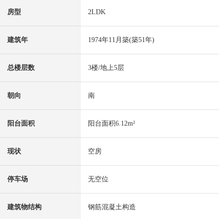
房型
2LDK
建筑年
1974年11月築(築51年)
总楼层数
3楼/地上5层
朝向
南
阳台面积
阳台面积6.12m²
现状
空房
停车场
无空位
建筑物结构
钢筋混凝土构造