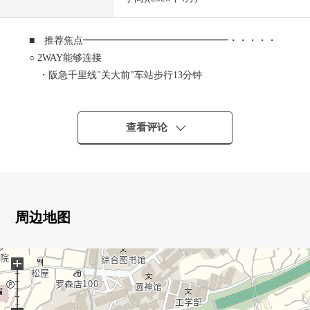
■ 推荐焦点━━━━━━━━━━━━━━━・・・・・
○ 2WAY能够连接
・阪急千里线"关大前"车站步行13分钟
・阪急千里线"丰津"车站步行15分钟
○ 63.72平米、2LDK的房型
○ 周围在清静的住宅地是成熟稳重的居住环境
查看评论
○ 随时为空房可以内览
○ 阳光为朝南良好
○ 约15.3张塌塌米LDK是容易把家具的配置换成的形状
0 流迹线简短地敏捷，并且能进行工作的L型厨房
○ 西式房间(约6.1张塌塌米)有步入式衣帽间
周边地图
+