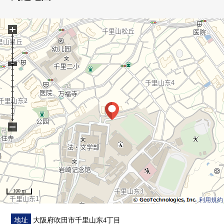
○ 全室地板张替○层瓷砖面对(LDK，西式房间)
○ CF张替○盥洗台交换○厕所更换
+
○ 洗衣槽，栓交换○电水加热器交换
−
100 m
利用規約
地址
大阪府吹田市千里山东4丁目