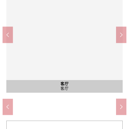
其他当地
其他当地
其他当地
其他当地
客厅
客厅
室内
阳台
院子
室内
室内
厨房
厨房
外观
入口
是阪急千里线"千里山"车站步行9分钟的良好地理位置。
全家便利店吹田千里山高冢商店(约770m)
吹田市立千里山、佐井寺图书馆(约500m)
阪急千里线"千里山"车站(约690m)
从东南一侧阳台希望东南一侧。
关西超市佐井寺商店(约600m)
吹田市立第一中学(约1310m)
千里山鲸保育园(约730m)
千里第2小学(约400m)
BiVi千里山(约640m)
自行车停放处
摩托车堆放处
垃圾堆放处
大厅入口
集合邮筒
停车场
客厅
客厅
室内
阳台
室内
室内
厨房
厨房
外观
外观
入口