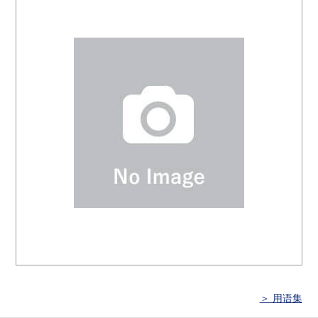
＞ 用语集