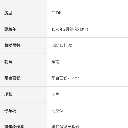
房型
3LDK
建筑年
1978年2月築(築48年)
总楼层数
2楼/地上6层
朝向
东南
阳台面积
阳台面积7.84m²
现状
空房
停车场
无空位
建筑物结构
钢筋混凝土构造