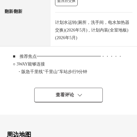
盥洗台交换
翻新⁄翻新
计划水运转(厕所，洗手间，电水加热器
交换)(2026年5月) , 计划内装(全室地板)
(2026年5月)
■ 推荐焦点━━━━━━━━━━━━━━━・・・・・
○ 3WAY能够连接
・阪急千里线"千里山"车站步行9分钟
・阪急千里线"关大前"车站步行16分钟
・北大阪急行南北线"绿地公园"车站步行26分钟
○ 有67.20平米、3LDK的舒适的房型
查看评论
○ 客厅能瞭望的柜台厨房
○ 随时为空房可以内览
■2026年5月翻新完毕计划
━━━━━━━━━━━━━━━・・・・・
周边地图